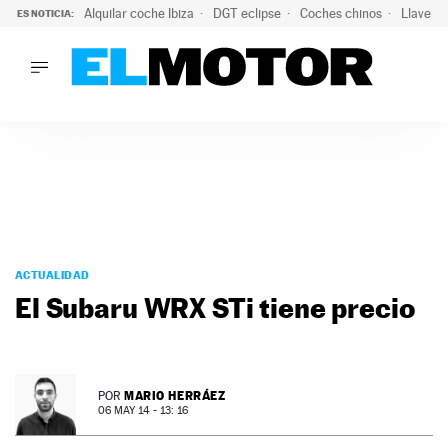
Alquilar coche Ibiza
DGT eclipse
Coches chinos
Llaves 
ES NOTICIA:
LO ÚLTIMO
Hongqi prepara su desembarco en España: SUV eléctricos c
LO ÚLTIMO
Hongqi prepara su desembarco en España: SUV eléctricos c
ACTUALIDAD
ELÉCTRICOS
CONDUCIR
PRUEBAS
Saltar
VIRALES
al
ACTUALIDAD
PODCAST
contenido
El Subaru WRX STi tiene precio
MOTOS
TECNOLOGÍA
SUPERCOCHES
MOTORTV
MARIO HERRÁEZ
POR
PREMIOS
06 MAY 14 - 13: 16
SERVICIOS