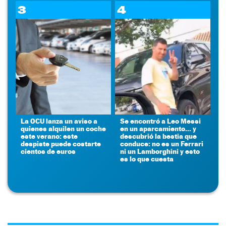
3
4
La OCU lanza un aviso a
Se encontró a Leo Messi
quienes alquilen un coche
en un aparcamiento... y
este verano: este
descubrió la bestia que
despiste puede costarte
conduce: no es un Ferrari
cientos de euros
ni un Lamborghini y esto
es lo que cuesta