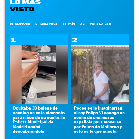
LO MÁS
VISTO
ELMOTOR
EL HUFFPOST
EL PAÍS
AS
CADENA SER
1
2
Ocultaba 30 bolsas de
Pocos se lo imaginarían:
cocaína en este elemento
el rey Felipe VI escoge un
para niños de su coche: la
coche de una marca
Policía Municipal de
española para moverse
Madrid acabó
por Palma de Mallorca y
descubriéndola
esto es lo que cuesta