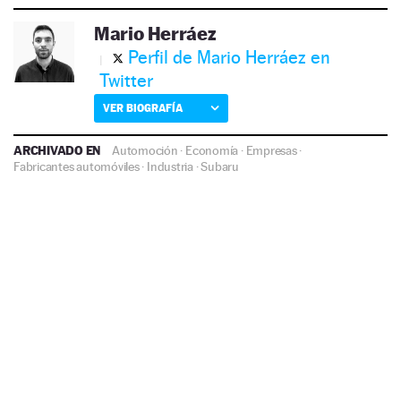
Mario Herráez
Perfil de Mario Herráez en
Twitter
VER BIOGRAFÍA
ARCHIVADO EN
Automoción
·
Economía
·
Empresas
·
Fabricantes automóviles
·
Industria
·
Subaru