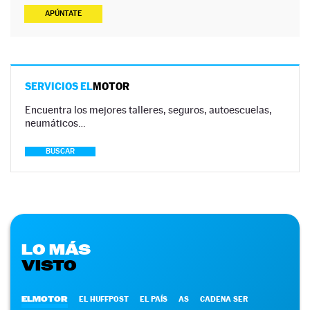
APÚNTATE
SERVICIOS EL
MOTOR
Encuentra los mejores talleres, seguros, autoescuelas,
neumáticos…
BUSCAR
LO MÁS
VISTO
ELMOTOR
EL HUFFPOST
EL PAÍS
AS
CADENA SER