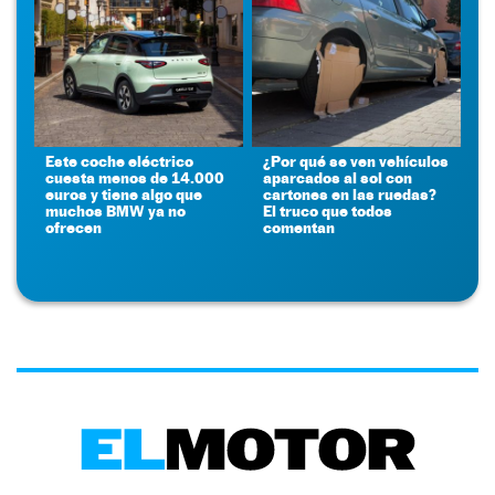
Este coche eléctrico
¿Por qué se ven vehículos
cuesta menos de 14.000
aparcados al sol con
euros y tiene algo que
cartones en las ruedas?
muchos BMW ya no
El truco que todos
ofrecen
comentan