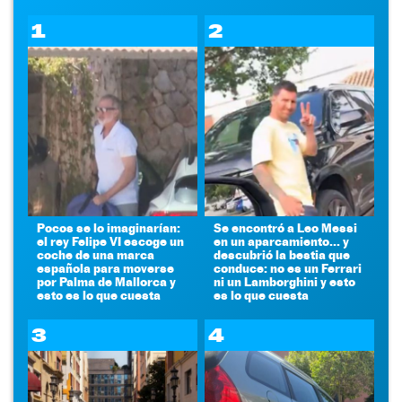
1
2
Pocos se lo imaginarían:
Se encontró a Leo Messi
el rey Felipe VI escoge un
en un aparcamiento... y
coche de una marca
descubrió la bestia que
española para moverse
conduce: no es un Ferrari
por Palma de Mallorca y
ni un Lamborghini y esto
esto es lo que cuesta
es lo que cuesta
3
4