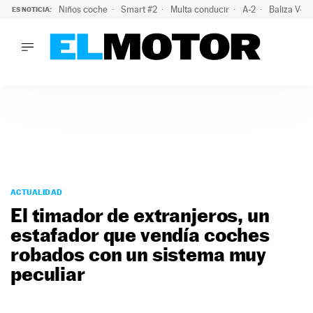
Niños coche
Smart #2
Multa conducir
A-2
Baliza V-1
ES NOTICIA:
LO ÚLTIMO
La OCU lanza un aviso a quienes alquilen un coche este vera
LO ÚLTIMO
La OCU lanza un aviso a quienes alquilen un coche este vera
ACTUALIDAD
ELÉCTRICOS
CONDUCIR
PRUEBAS
Saltar
VIRALES
al
ACTUALIDAD
PODCAST
contenido
El timador de extranjeros, un
MOTOS
estafador que vendía coches
TECNOLOGÍA
robados con un sistema muy
SUPERCOCHES
MOTORTV
peculiar
PREMIOS
SERVICIOS