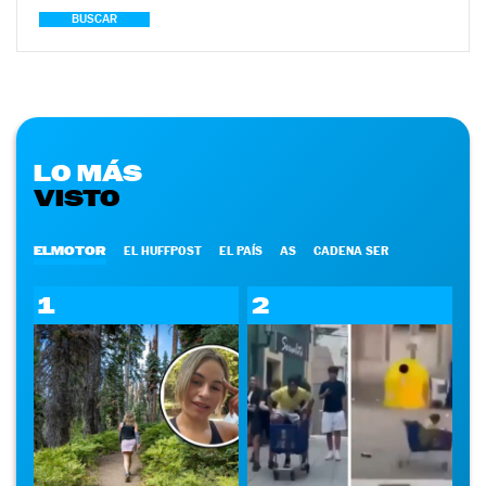
BUSCAR
LO MÁS
VISTO
ELMOTOR
EL HUFFPOST
EL PAÍS
AS
CADENA SER
1
2