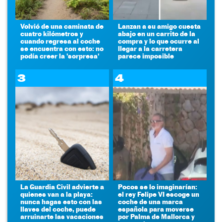
Volvió de una caminata de
Lanzan a su amigo cuesta
cuatro kilómetros y
abajo en un carrito de la
cuando regresa al coche
compra y lo que ocurre al
se encuentra con esto: no
llegar a la carretera
podía creer la 'sorpresa'
parece imposible
3
4
La Guardia Civil advierte a
Pocos se lo imaginarían:
quienes van a la playa:
el rey Felipe VI escoge un
nunca hagas esto con las
coche de una marca
llaves del coche, puede
española para moverse
arruinarte las vacaciones
por Palma de Mallorca y