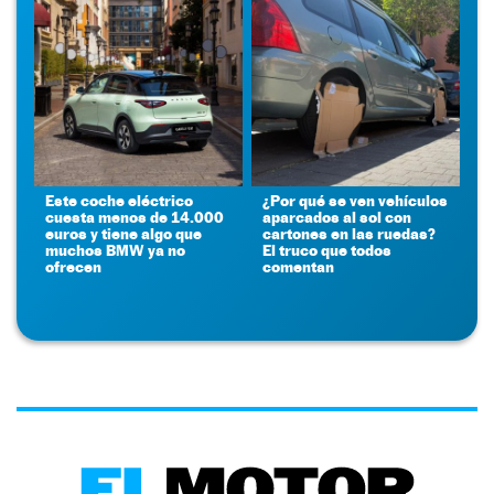
Este coche eléctrico
¿Por qué se ven vehículos
cuesta menos de 14.000
aparcados al sol con
euros y tiene algo que
cartones en las ruedas?
muchos BMW ya no
El truco que todos
ofrecen
comentan