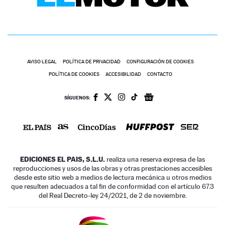
AVISO LEGAL
POLÍTICA DE PRIVACIDAD
CONFIGURACIÓN DE COOKIES
POLÍTICA DE COOKIES
ACCESIBILIDAD
CONTACTO
SÍGUENOS:
EDICIONES EL PAIS, S.L.U.
realiza una reserva expresa de las
reproducciones y usos de las obras y otras prestaciones accesibles
desde este sitio web a medios de lectura mecánica u otros medios
que resulten adecuados a tal fin de conformidad con el artículo 67.3
del Real Decreto-ley 24/2021, de 2 de noviembre.