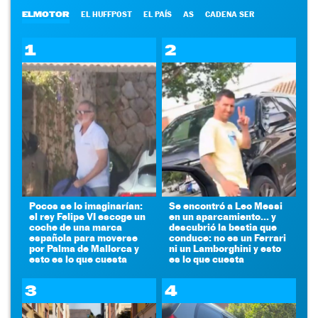
ELMOTOR
EL HUFFPOST
EL PAÍS
AS
CADENA SER
1
2
Pocos se lo imaginarían:
Se encontró a Leo Messi
el rey Felipe VI escoge un
en un aparcamiento... y
coche de una marca
descubrió la bestia que
española para moverse
conduce: no es un Ferrari
por Palma de Mallorca y
ni un Lamborghini y esto
esto es lo que cuesta
es lo que cuesta
3
4