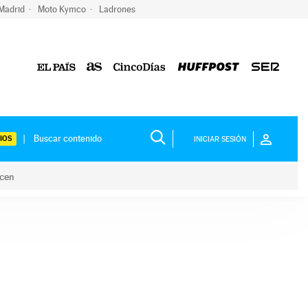
 Madrid
Moto Kymco
Ladrones
IOS
INICIAR SESIÓN
acen
lo hacen