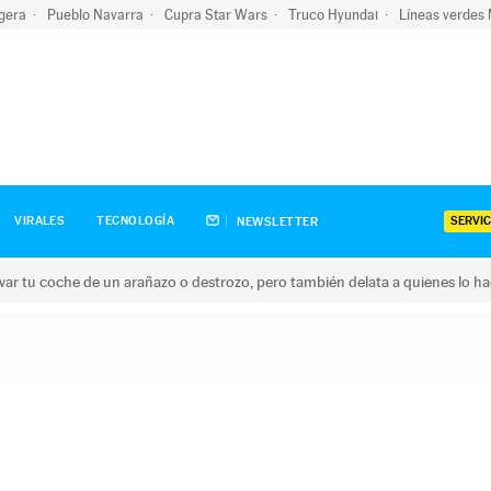
igera
Pueblo Navarra
Cupra Star Wars
Truco Hyundai
Líneas verdes
SERVIC
VIRALES
TECNOLOGÍA
NEWSLETTER
ar tu coche de un arañazo o destrozo, pero también delata a quienes lo h
 coche de un arañazo o destrozo, pero también delata a quienes 