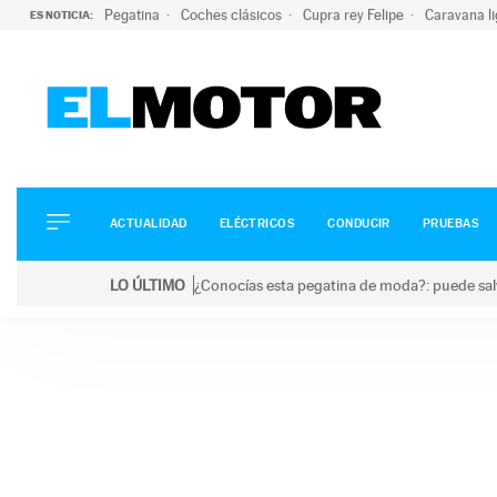
Pegatina
Coches clásicos
Cupra rey Felipe
Caravana l
ES NOTICIA:
ACTUALIDAD
ELÉCTRICOS
CONDUCIR
ACTUALIDAD
ELÉCTRICOS
CONDUCIR
PRUEBAS
PRUEBAS
Saltar
VIRALES
LO ÚLTIMO
¿Conocías esta pegatina de moda?: puede salv
al
PODCAST
LO ÚLTIMO
¿Conocías esta pegatina de moda?: puede salvar tu
contenido
MOTOS
TECNOLOGÍA
SUPERCOCHES
MOTORTV
PREMIOS
SERVICIOS