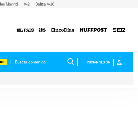
des Madrid
A-2
Baliza V-16
IOS
INICIAR SESIÓN