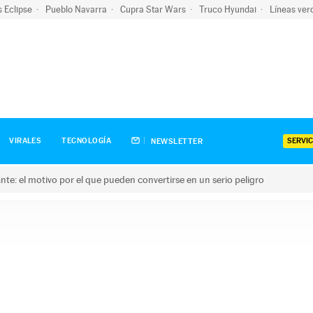
s Eclipse
Pueblo Navarra
Cupra Star Wars
Truco Hyundai
Líneas ver
SERVIC
VIRALES
TECNOLOGÍA
NEWSLETTER
olante: el motivo por el que pueden convertirse en un serio peligro
e: el motivo por el que pueden convertirse en un serio peligro