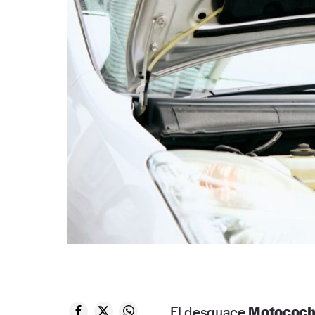
El desguace
Motococh