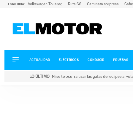
Volkswagen Touareg
Ruta 66
Caminata sorpresa
Gafa
ES NOTICIA:
ACTUALIDAD
ELÉCTRICOS
CONDUCIR
ACTUALIDAD
ELÉCTRICOS
CONDUCIR
PRUEBAS
PRUEBAS
Saltar
VIRALES
LO ÚLTIMO
Ni se te ocurra usar las gafas del eclipse al v
al
PODCAST
LO ÚLTIMO
Ni se te ocurra usar las gafas del eclipse al volant
contenido
MOTOS
TECNOLOGÍA
SUPERCOCHES
MOTORTV
PREMIOS
SERVICIOS