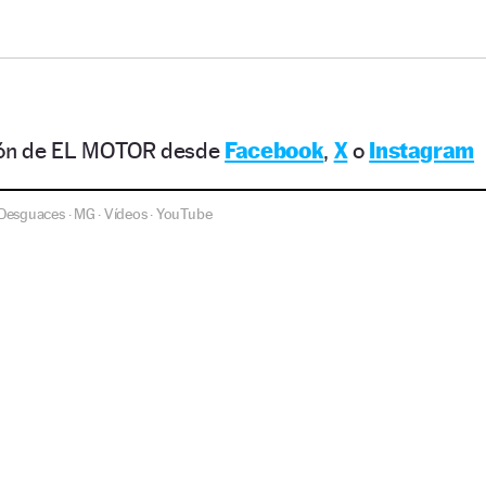
ción de EL MOTOR desde
Facebook
,
X
o
Instagram
Desguaces
MG
Vídeos
YouTube
·
·
·