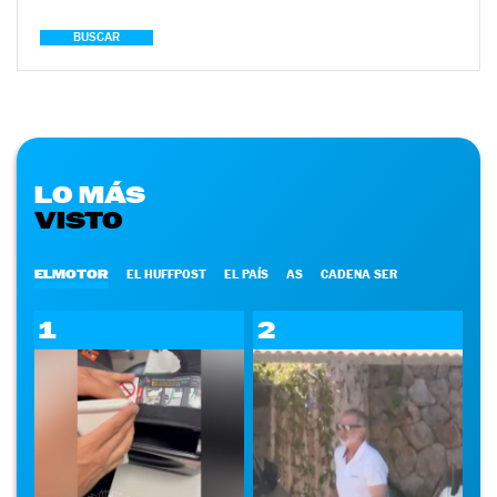
BUSCAR
LO MÁS
VISTO
ELMOTOR
EL HUFFPOST
EL PAÍS
AS
CADENA SER
1
2