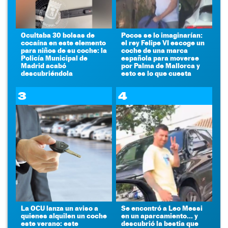
Ocultaba 30 bolsas de
Pocos se lo imaginarían:
cocaína en este elemento
el rey Felipe VI escoge un
para niños de su coche: la
coche de una marca
Policía Municipal de
española para moverse
Madrid acabó
por Palma de Mallorca y
descubriéndola
esto es lo que cuesta
3
4
La OCU lanza un aviso a
Se encontró a Leo Messi
quienes alquilen un coche
en un aparcamiento... y
este verano: este
descubrió la bestia que