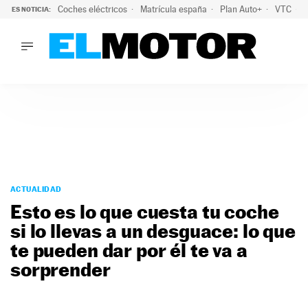
Coches eléctricos
Matrícula españa
Plan Auto+
VTC
ES NOTICIA:
LO ÚLTIMO
La Lista Blanca del Programa Auto+: todos los coches eléct
LO ÚLTIMO
La Lista Blanca del Programa Auto+: todos los coches eléctr
ACTUALIDAD
ELÉCTRICOS
CONDUCIR
PRUEBAS
Saltar
VIRALES
al
ACTUALIDAD
PODCAST
contenido
Esto es lo que cuesta tu coche
MOTOS
si lo llevas a un desguace: lo que
TECNOLOGÍA
te pueden dar por él te va a
SUPERCOCHES
MOTORTV
sorprender
PREMIOS
SERVICIOS