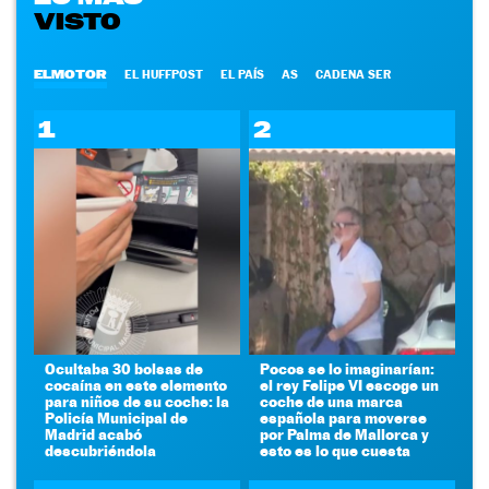
VISTO
ELMOTOR
EL HUFFPOST
EL PAÍS
AS
CADENA SER
1
2
Ocultaba 30 bolsas de
Pocos se lo imaginarían:
cocaína en este elemento
el rey Felipe VI escoge un
para niños de su coche: la
coche de una marca
Policía Municipal de
española para moverse
Madrid acabó
por Palma de Mallorca y
descubriéndola
esto es lo que cuesta