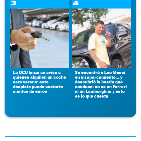
3
4
La OCU lanza un aviso a
Se encontró a Leo Messi
quienes alquilen un coche
en un aparcamiento... y
este verano: este
descubrió la bestia que
despiste puede costarte
conduce: no es un Ferrari
cientos de euros
ni un Lamborghini y esto
es lo que cuesta