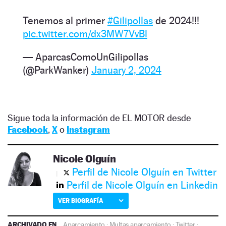
Tenemos al primer
#Gilipollas
de 2024!!!
pic.twitter.com/dx3MW7VvBl
— AparcasComoUnGilipollas
(@ParkWanker)
January 2, 2024
Sigue toda la información de EL MOTOR desde
Facebook
,
X
o
Instagram
Nicole Olguín
Perfil de Nicole Olguín en Twitter
Perfil de Nicole Olguín en Linkedin
VER BIOGRAFÍA
ARCHIVADO EN
Aparcamiento
·
Multas aparcamiento
·
Twitter
·