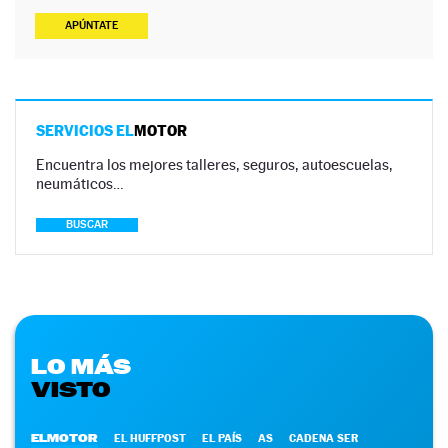
APÚNTATE
SERVICIOS EL
MOTOR
Encuentra los mejores talleres, seguros, autoescuelas,
neumáticos…
BUSCAR
LO MÁS
VISTO
ELMOTOR
EL HUFFPOST
EL PAÍS
AS
CADENA SER