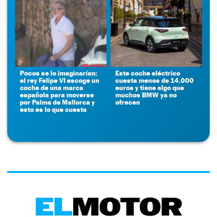
Pocos se lo imaginarían:
Este coche eléctrico
el rey Felipe VI escoge un
cuesta menos de 14.000
coche de una marca
euros y tiene algo que
española para moverse
muchos BMW ya no
por Palma de Mallorca y
ofrecen
esto es lo que cuesta