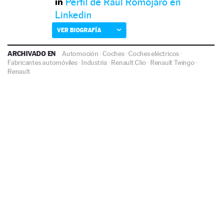
Perfil de Raúl Romojaro en
Linkedin
VER BIOGRAFÍA
ARCHIVADO EN
Automoción
·
Coches
·
Coches eléctricos
·
Fabricantes automóviles
·
Industria
·
Renault Clio
·
Renault Twingo
·
Renault