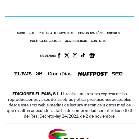
AVISO LEGAL
POLÍTICA DE PRIVACIDAD
CONFIGURACIÓN DE COOKIES
POLÍTICA DE COOKIES
ACCESIBILIDAD
CONTACTO
SÍGUENOS:
EDICIONES EL PAIS, S.L.U.
realiza una reserva expresa de las
reproducciones y usos de las obras y otras prestaciones accesibles
desde este sitio web a medios de lectura mecánica u otros medios
que resulten adecuados a tal fin de conformidad con el artículo 67.3
del Real Decreto-ley 24/2021, de 2 de noviembre.