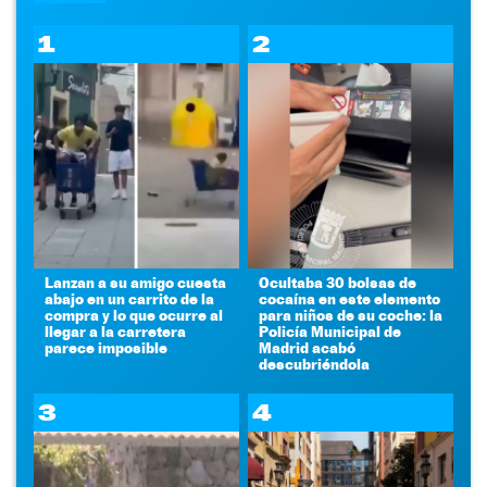
1
2
Lanzan a su amigo cuesta
Ocultaba 30 bolsas de
abajo en un carrito de la
cocaína en este elemento
compra y lo que ocurre al
para niños de su coche: la
llegar a la carretera
Policía Municipal de
parece imposible
Madrid acabó
descubriéndola
3
4