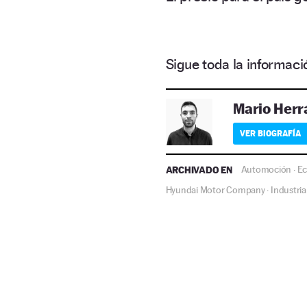
Sigue toda la informa
Mario Herr
VER BIOGRAFÍA
ARCHIVADO EN
Automoción
E
·
Hyundai Motor Company
Industria
·