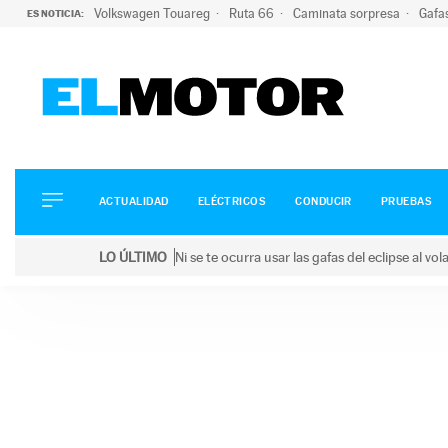
Volkswagen Touareg
Ruta 66
Caminata sorpresa
Gafa
ES NOTICIA:
ACTUALIDAD
ELÉCTRICOS
CONDUCIR
ACTUALIDAD
ELÉCTRICOS
CONDUCIR
PRUEBAS
PRUEBAS
Saltar
VIRALES
LO ÚLTIMO
Ni se te ocurra usar las gafas del eclipse al v
al
PODCAST
LO ÚLTIMO
Ni se te ocurra usar las gafas del eclipse al volant
contenido
MOTOS
TECNOLOGÍA
SUPERCOCHES
MOTORTV
PREMIOS
SERVICIOS