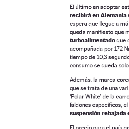
El último en adoptar es
recibirá en Alemania 
espera que llegue a má
queda manifiesto que 
turboalimentado
que d
acompañada por 172 Nm
tiempo de 10,3 segundos
consumo se queda sol
Además, la marca corea
que se trata de una vari
‘Polar White’ de la carr
faldones específicos, el 
suspensión rebajada
El precio para el país 