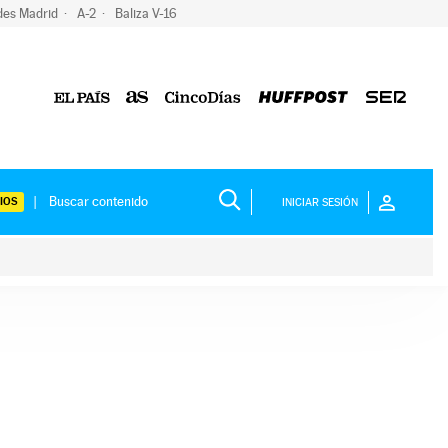
des Madrid
A-2
Baliza V-16
IOS
INICIAR SESIÓN