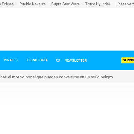
s Eclipse
Pueblo Navarra
Cupra Star Wars
Truco Hyundai
Líneas ver
SERVIC
VIRALES
TECNOLOGÍA
NEWSLETTER
olante: el motivo por el que pueden convertirse en un serio peligro
e: el motivo por el que pueden convertirse en un serio peligro