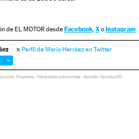
ción de EL MOTOR desde
Facebook
,
X
o
Instagram
áez
Perfil de Mario Herráez en Twitter
conomía
Empresas
Fabricantes automóviles
Hyundai
Hyundai i20
·
·
·
·
·