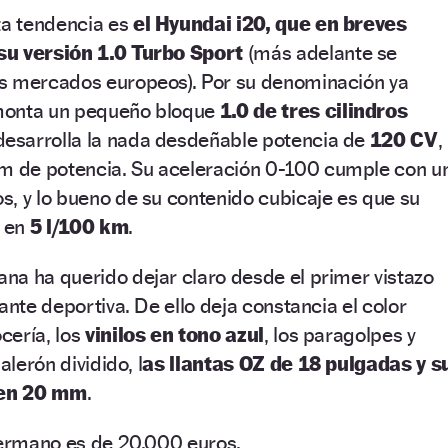
ta tendencia es
el Hyundai i20, que en breves
su versión 1.0 Turbo Sport
(más adelante se
s mercados europeos). Por su denominación ya
monta un pequeño bloque
1.0 de tres cilindros
esarrolla la nada desdeñable potencia de
120 CV
,
 de potencia. Su aceleración 0-100 cumple con u
, y lo bueno de su contenido cubicaje es que su
o en
5 l/100 km
.
na ha querido dejar claro desde el primer vistazo
ante deportiva. De ello deja constancia el color
ocería, los
vinilos en tono azul
, los paragolpes y
alerón dividido, l
as llantas OZ de 18 pulgadas y s
 en 20 mm
.
germano es de 20.000 euros.