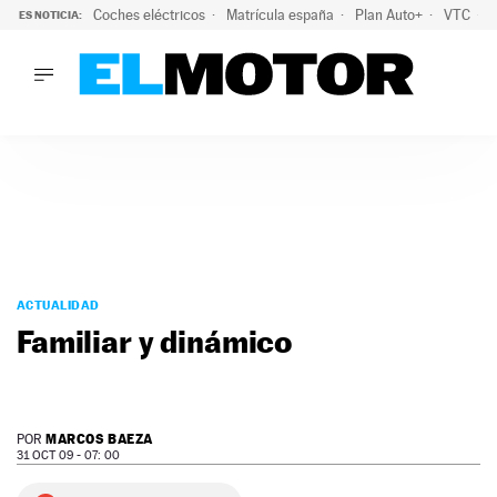
Coches eléctricos
Matrícula españa
Plan Auto+
VTC
ES NOTICIA:
LO ÚLTIMO
La Lista Blanca del Programa Auto+: todos los coches eléct
LO ÚLTIMO
La Lista Blanca del Programa Auto+: todos los coches eléctr
ACTUALIDAD
ELÉCTRICOS
CONDUCIR
PRUEBAS
Saltar
VIRALES
al
ACTUALIDAD
PODCAST
contenido
Familiar y dinámico
MOTOS
TECNOLOGÍA
SUPERCOCHES
MOTORTV
MARCOS BAEZA
POR
PREMIOS
31 OCT 09 - 07: 00
SERVICIOS