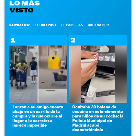
LO MÁS
VISTO
ELMOTOR
EL HUFFPOST
EL PAÍS
AS
CADENA SER
1
2
Lanzan a su amigo cuesta
Ocultaba 30 bolsas de
abajo en un carrito de la
cocaína en este elemento
compra y lo que ocurre al
para niños de su coche: la
llegar a la carretera
Policía Municipal de
parece imposible
Madrid acabó
descubriéndola