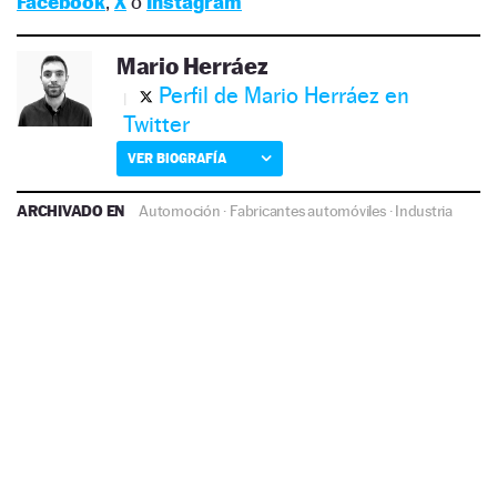
Facebook
,
X
o
Instagram
Mario Herráez
Perfil de Mario Herráez en
Twitter
VER BIOGRAFÍA
ARCHIVADO EN
Automoción
·
Fabricantes automóviles
·
Industria