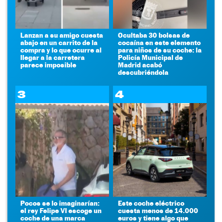
Lanzan a su amigo cuesta
Ocultaba 30 bolsas de
abajo en un carrito de la
cocaína en este elemento
compra y lo que ocurre al
para niños de su coche: la
llegar a la carretera
Policía Municipal de
parece imposible
Madrid acabó
descubriéndola
3
4
Pocos se lo imaginarían:
Este coche eléctrico
el rey Felipe VI escoge un
cuesta menos de 14.000
coche de una marca
euros y tiene algo que