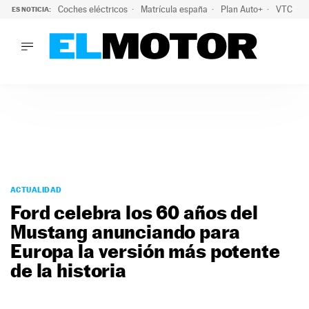
Coches eléctricos
Matrícula españa
Plan Auto+
VTC
ES NOTICIA:
LO ÚLTIMO
La Lista Blanca del Programa Auto+: todos los coches eléct
LO ÚLTIMO
La Lista Blanca del Programa Auto+: todos los coches eléctr
ACTUALIDAD
ELÉCTRICOS
CONDUCIR
PRUEBAS
Saltar
VIRALES
al
ACTUALIDAD
PODCAST
contenido
Ford celebra los 60 años del
MOTOS
Mustang anunciando para
TECNOLOGÍA
Europa la versión más potente
SUPERCOCHES
MOTORTV
de la historia
PREMIOS
SERVICIOS