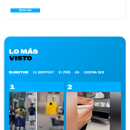
BUSCAR
LO MÁS
VISTO
ELMOTOR
EL HUFFPOST
EL PAÍS
AS
CADENA SER
1
2