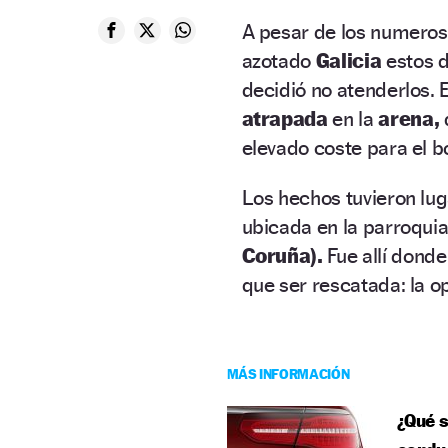
A pesar de los numero
azotado
Galicia
estos d
decidió no atenderlos. 
atrapada
en la
arena,
elevado coste para el bo
Los hechos tuvieron lug
ubicada en la parroquia
Coruña).
Fue allí dond
que ser rescatada: la op
MÁS INFORMACIÓN
¿Qué s