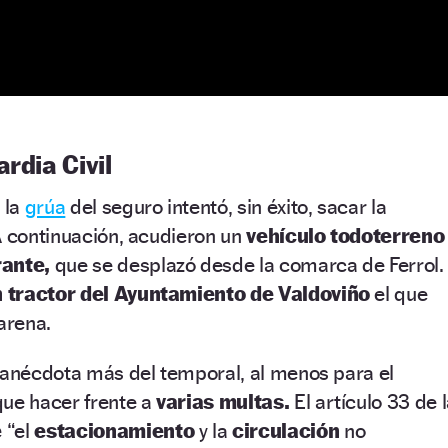
rdia Civil
 la
grúa
del seguro intentó, sin éxito, sacar la
A continuación, acudieron un
vehículo todoterreno
ante,
que se desplazó desde la comarca de Ferrol.
 tractor del Ayuntamiento de Valdoviño
el que
arena.
 anécdota más del temporal, al menos para el
ue hacer frente a
varias multas.
El artículo 33 de 
e
“el
estacionamiento
y la
circulación
no