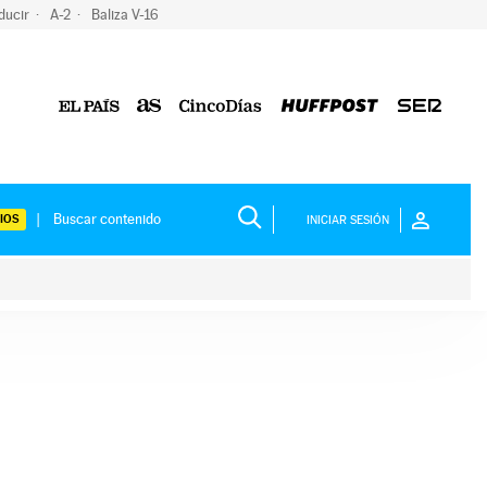
ducir
A-2
Baliza V-16
IOS
INICIAR SESIÓN
ium