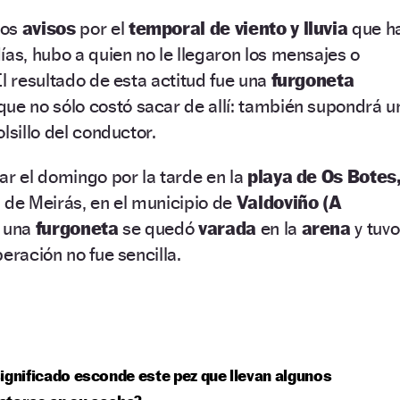
sos
avisos
por el
temporal de viento y lluvia
que h
ías, hubo a quien no le llegaron los mensajes o
El resultado de esta actitud fue una
furgoneta
que no sólo costó sacar de allí: también supondrá u
lsillo del conductor.
ar el domingo por la tarde en la
playa de Os Botes
 de Meirás, en el municipio de
Valdoviño (A
e una
furgoneta
se quedó
varada
en la
arena
y tuvo
eración no fue sencilla.
ignificado esconde este pez que llevan algunos