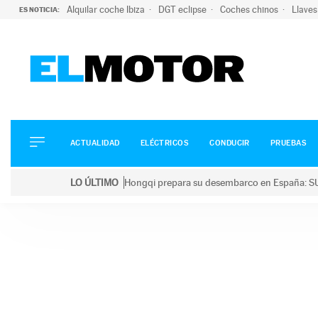
Alquilar coche Ibiza
DGT eclipse
Coches chinos
Llaves
ES NOTICIA:
ACTUALIDAD
ELÉCTRICOS
CONDUCIR
ACTUALIDAD
ELÉCTRICOS
CONDUCIR
PRUEBAS
PRUEBAS
Saltar
VIRALES
LO ÚLTIMO
Hongqi prepara su desembarco en España: SU
al
PODCAST
LO ÚLTIMO
Hongqi prepara su desembarco en España: SUV eléc
contenido
MOTOS
TECNOLOGÍA
SUPERCOCHES
MOTORTV
PREMIOS
SERVICIOS