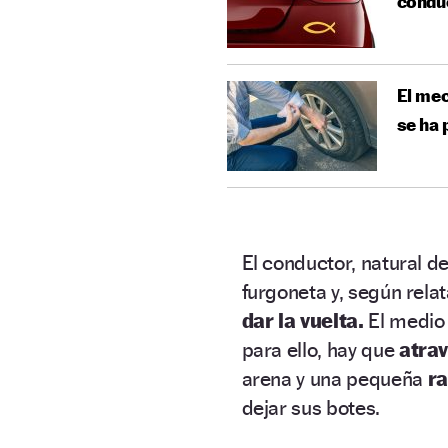
condu
El mec
se ha
El conductor, natural d
furgoneta y, según rela
dar la vuelta.
El medio 
para ello, hay que
atra
arena y una pequeña
r
dejar sus botes.