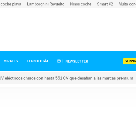
 coche playa
Lamborghini Revuelto
Niños coche
Smart #2
Multa con
SERVIC
VIRALES
TECNOLOGÍA
NEWSLETTER
V eléctricos chinos con hasta 551 CV que desafían a las marcas prémium
tricos chinos con hasta 551 CV que desafían a las marcas prém