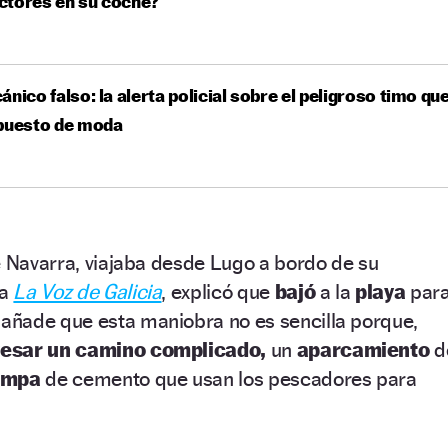
ctores en su coche?
ánico falso: la alerta policial sobre el peligroso timo qu
 puesto de moda
e Navarra, viajaba desde Lugo a bordo de su
ta
La Voz de Galicia
, explicó que
bajó
a la
playa
par
añade que esta maniobra no es sencilla porque,
vesar un camino complicado,
un
aparcamiento
d
ampa
de cemento que usan los pescadores para