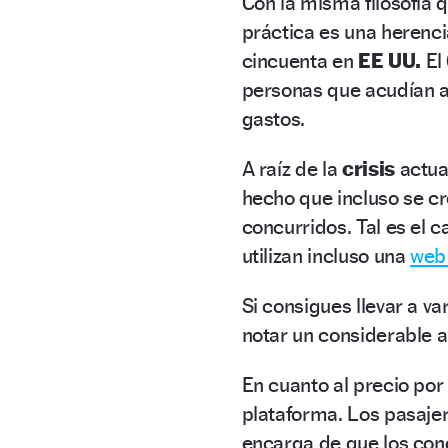
Con la misma filosofía 
práctica es una herencia
cincuenta en
EE UU.
El
personas que acudían a
gastos.
A raíz de la
crisis
actual
hecho que incluso se c
concurridos. Tal es el 
utilizan incluso una
web 
Si consigues llevar a v
notar un considerable 
En cuanto al precio por
plataforma. Los pasajer
encarga de que los con