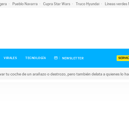
igera
Pueblo Navarra
Cupra Star Wars
Truco Hyundai
Líneas verdes
SERVIC
VIRALES
TECNOLOGÍA
NEWSLETTER
ar tu coche de un arañazo o destrozo, pero también delata a quienes lo h
 coche de un arañazo o destrozo, pero también delata a quienes 