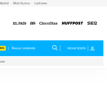
 Madrid
Moto Kymco
Ladrones
IOS
INICIAR SESIÓN
acen
lo hacen