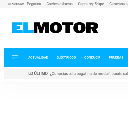
Pegatina
Coches clásicos
Cupra rey Felipe
Caravana l
ES NOTICIA:
ACTUALIDAD
ELÉCTRICOS
CONDUCIR
ACTUALIDAD
ELÉCTRICOS
CONDUCIR
PRUEBAS
PRUEBAS
Saltar
VIRALES
LO ÚLTIMO
¿Conocías esta pegatina de moda?: puede salv
al
PODCAST
LO ÚLTIMO
¿Conocías esta pegatina de moda?: puede salvar tu
contenido
MOTOS
TECNOLOGÍA
SUPERCOCHES
MOTORTV
PREMIOS
SERVICIOS