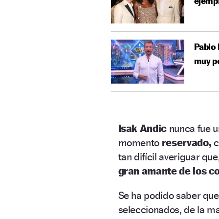
ejemp
Pablo 
muy p
Isak Andic
nunca fue u
momento
reservado,
c
tan difícil averiguar q
gran amante de los c
Se ha podido saber qu
seleccionados, de la m