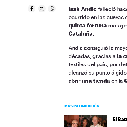
Isak Andic
falleció hac
ocurrido en las cuevas 
quinta fortuna
más gra
Cataluña.
Andic consiguió la may
décadas, gracias a
la 
textiles del país, por d
alcanzó su punto álgid
abrir
una tienda
en la
MÁS INFORMACIÓN
El Bat