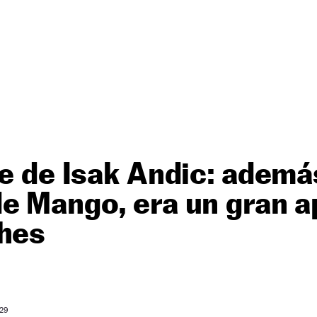
je de Isak Andic: ademá
de Mango, era un gran 
ches
 29