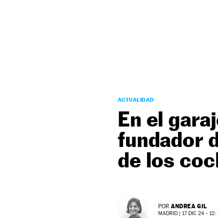
NEWSLETTER
SÍGUENOS
ACTUALIDAD
En el gara
fundador 
de los co
ANDREA GIL
POR
MADRID |
17 DIC 24 - 12: