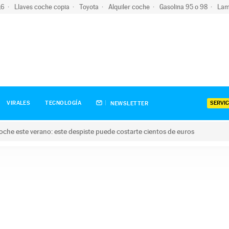
-16
Llaves coche copia
Toyota
Alquiler coche
Gasolina 95 o 98
Lam
SERVIC
VIRALES
TECNOLOGÍA
NEWSLETTER
oche este verano: este despiste puede costarte cientos de euros
este verano: este despiste puede costarte cientos de euros