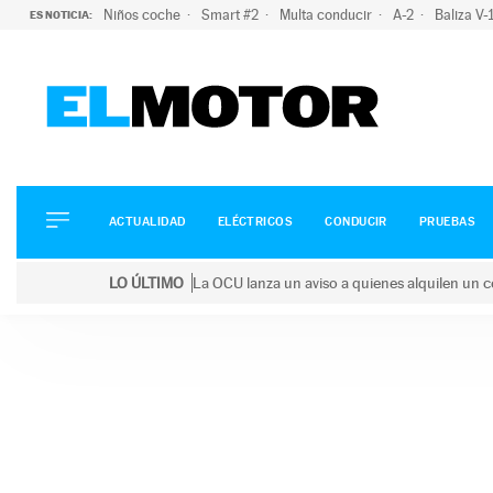
Niños coche
Smart #2
Multa conducir
A-2
Baliza V
ES NOTICIA:
ACTUALIDAD
ELÉCTRICOS
CONDUCIR
ACTUALIDAD
ELÉCTRICOS
CONDUCIR
PRUEBAS
PRUEBAS
Saltar
VIRALES
LO ÚLTIMO
La OCU lanza un aviso a quienes alquilen un c
al
PODCAST
LO ÚLTIMO
La OCU lanza un aviso a quienes alquilen un coche 
contenido
MOTOS
TECNOLOGÍA
SUPERCOCHES
MOTORTV
PREMIOS
SERVICIOS