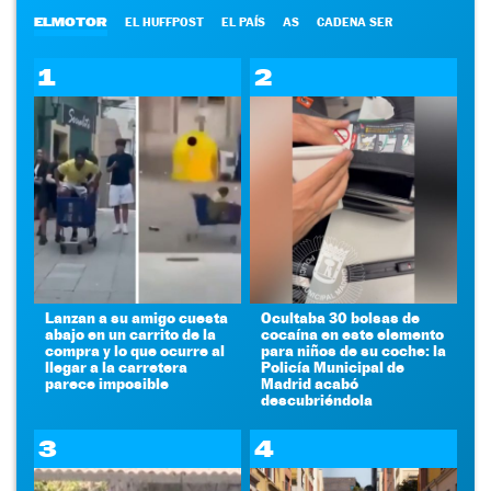
ELMOTOR
EL HUFFPOST
EL PAÍS
AS
CADENA SER
1
2
Lanzan a su amigo cuesta
Ocultaba 30 bolsas de
abajo en un carrito de la
cocaína en este elemento
compra y lo que ocurre al
para niños de su coche: la
llegar a la carretera
Policía Municipal de
parece imposible
Madrid acabó
descubriéndola
3
4