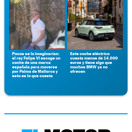
Pocos se lo imaginarían:
Este coche eléctrico
el rey Felipe VI escoge un
cuesta menos de 14.000
coche de una marca
euros y tiene algo que
española para moverse
muchos BMW ya no
por Palma de Mallorca y
ofrecen
esto es lo que cuesta