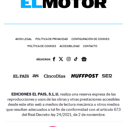
AVISO LEGAL
POLÍTICA DE PRIVACIDAD
CONFIGURACIÓN DE COOKIES
POLÍTICA DE COOKIES
ACCESIBILIDAD
CONTACTO
SÍGUENOS:
EDICIONES EL PAIS, S.L.U.
realiza una reserva expresa de las
reproducciones y usos de las obras y otras prestaciones accesibles
desde este sitio web a medios de lectura mecánica u otros medios
que resulten adecuados a tal fin de conformidad con el artículo 67.3
del Real Decreto-ley 24/2021, de 2 de noviembre.