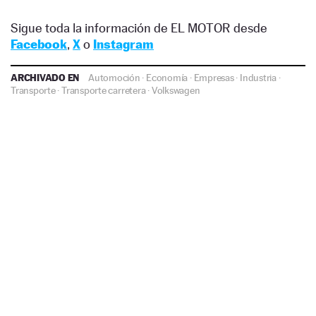
Sigue toda la información de EL MOTOR desde
Facebook
,
X
o
Instagram
ARCHIVADO EN
Automoción
·
Economía
·
Empresas
·
Industria
·
Transporte
·
Transporte carretera
·
Volkswagen