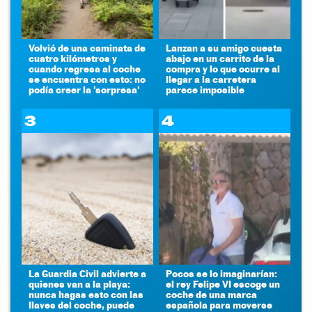
Volvió de una caminata de
Lanzan a su amigo cuesta
cuatro kilómetros y
abajo en un carrito de la
cuando regresa al coche
compra y lo que ocurre al
se encuentra con esto: no
llegar a la carretera
podía creer la 'sorpresa'
parece imposible
3
4
La Guardia Civil advierte a
Pocos se lo imaginarían:
quienes van a la playa:
el rey Felipe VI escoge un
nunca hagas esto con las
coche de una marca
llaves del coche, puede
española para moverse