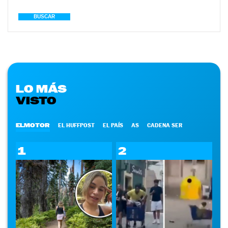
BUSCAR
LO MÁS
VISTO
ELMOTOR
EL HUFFPOST
EL PAÍS
AS
CADENA SER
1
2