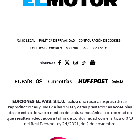
AVISO LEGAL
POLÍTICA DE PRIVACIDAD
CONFIGURACIÓN DE COOKIES
POLÍTICA DE COOKIES
ACCESIBILIDAD
CONTACTO
SÍGUENOS:
EDICIONES EL PAIS, S.L.U.
realiza una reserva expresa de las
reproducciones y usos de las obras y otras prestaciones accesibles
desde este sitio web a medios de lectura mecánica u otros medios
que resulten adecuados a tal fin de conformidad con el artículo 67.3
del Real Decreto-ley 24/2021, de 2 de noviembre.