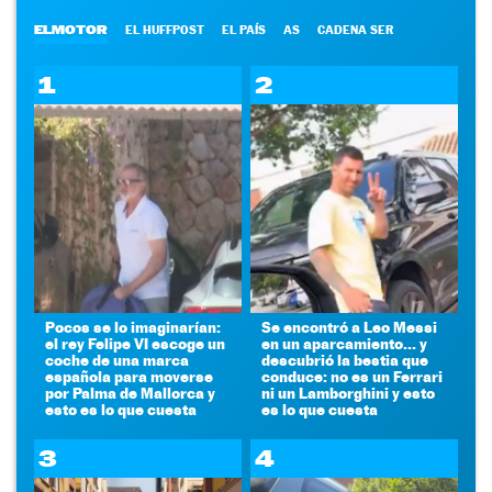
ELMOTOR
EL HUFFPOST
EL PAÍS
AS
CADENA SER
1
2
Pocos se lo imaginarían:
Se encontró a Leo Messi
el rey Felipe VI escoge un
en un aparcamiento... y
coche de una marca
descubrió la bestia que
española para moverse
conduce: no es un Ferrari
por Palma de Mallorca y
ni un Lamborghini y esto
esto es lo que cuesta
es lo que cuesta
3
4