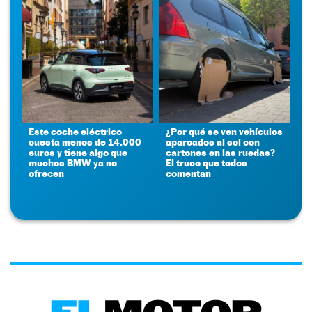
Este coche eléctrico
¿Por qué se ven vehículos
cuesta menos de 14.000
aparcados al sol con
euros y tiene algo que
cartones en las ruedas?
muchos BMW ya no
El truco que todos
ofrecen
comentan