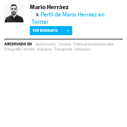
Mario Herráez
Perfil de Mario Herráez en
Twitter
VER BIOGRAFÍA
ARCHIVADO EN
Automoción
·
Coches
·
Fabricantes automóviles
·
Fotografía
·
Honda
·
Industria
·
Transporte
·
Vehículos