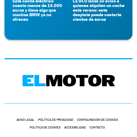
Este coche eléctrico
La OCU lanza un aviso a
cuesta menos de 14.000
quienes alquilen un coche
euros y tiene algo que
este verano: este
muchos BMW ya no
despiste puede costarte
ofrecen
cientos de euros
AVISO LEGAL
POLÍTICA DE PRIVACIDAD
CONFIGURACIÓN DE COOKIES
POLÍTICA DE COOKIES
ACCESIBILIDAD
CONTACTO