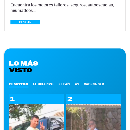
Encuentra los mejores talleres, seguros, autoescuelas,
neumáticos…
BUSCAR
LO MÁS
VISTO
ELMOTOR
EL HUFFPOST
EL PAÍS
AS
CADENA SER
1
2