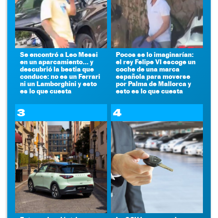
Se encontró a Leo Messi
Pocos se lo imaginarían:
en un aparcamiento... y
el rey Felipe VI escoge un
descubrió la bestia que
coche de una marca
conduce: no es un Ferrari
española para moverse
ni un Lamborghini y esto
por Palma de Mallorca y
es lo que cuesta
esto es lo que cuesta
3
4