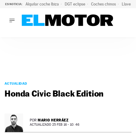
Alquilar coche Ibiza
DGT eclipse
Coches chinos
Llaves 
ES NOTICIA:
LO ÚLTIMO
Hongqi prepara su desembarco en España: SUV eléctricos c
LO ÚLTIMO
Hongqi prepara su desembarco en España: SUV eléctricos c
ACTUALIDAD
ELÉCTRICOS
CONDUCIR
PRUEBAS
Saltar
VIRALES
al
ACTUALIDAD
PODCAST
contenido
Honda Civic Black Edition
MOTOS
TECNOLOGÍA
SUPERCOCHES
MOTORTV
MARIO HERRÁEZ
POR
PREMIOS
ACTUALIZADO 25 FEB 16 - 10: 46
SERVICIOS