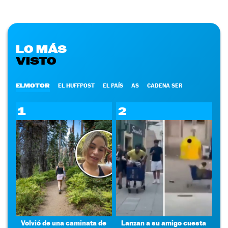
LO MÁS
VISTO
ELMOTOR
EL HUFFPOST
EL PAÍS
AS
CADENA SER
1
2
Volvió de una caminata de
Lanzan a su amigo cuesta