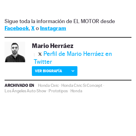
Sigue toda la información de EL MOTOR desde
Facebook
,
X
o
Instagram
Mario Herráez
Perfil de Mario Herráez en
Twitter
VER BIOGRAFÍA
ARCHIVADO EN
Honda Civic
·
Honda Civic Si Concept
·
Los Ángeles Auto Show
·
Prototipos
·
Honda