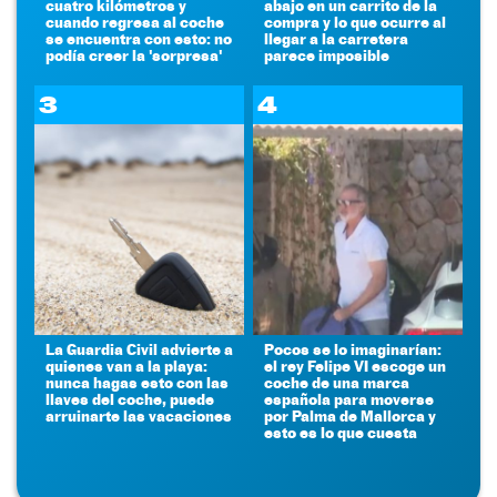
cuatro kilómetros y
abajo en un carrito de la
cuando regresa al coche
compra y lo que ocurre al
se encuentra con esto: no
llegar a la carretera
podía creer la 'sorpresa'
parece imposible
3
4
La Guardia Civil advierte a
Pocos se lo imaginarían:
quienes van a la playa:
el rey Felipe VI escoge un
nunca hagas esto con las
coche de una marca
llaves del coche, puede
española para moverse
arruinarte las vacaciones
por Palma de Mallorca y
esto es lo que cuesta