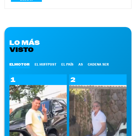
LO MÁS
VISTO
ELMOTOR
EL HUFFPOST
EL PAÍS
AS
CADENA SER
1
2