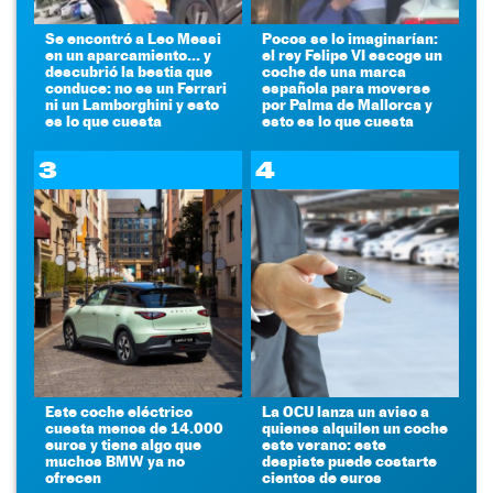
Se encontró a Leo Messi
Pocos se lo imaginarían:
en un aparcamiento... y
el rey Felipe VI escoge un
descubrió la bestia que
coche de una marca
conduce: no es un Ferrari
española para moverse
ni un Lamborghini y esto
por Palma de Mallorca y
es lo que cuesta
esto es lo que cuesta
3
4
Este coche eléctrico
La OCU lanza un aviso a
cuesta menos de 14.000
quienes alquilen un coche
euros y tiene algo que
este verano: este
muchos BMW ya no
despiste puede costarte
ofrecen
cientos de euros