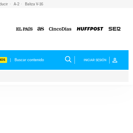
ducir
A-2
Baliza V-16
IOS
INICIAR SESIÓN
ium