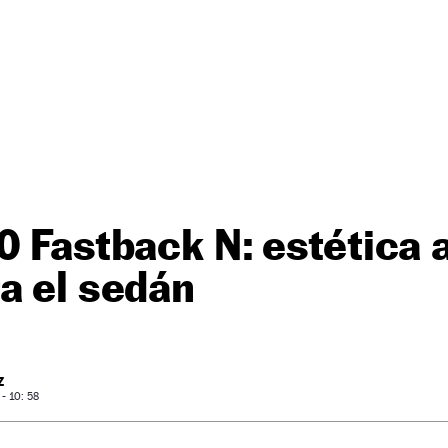
0 Fastback N: estética a
a el sedán
Z
- 10: 58