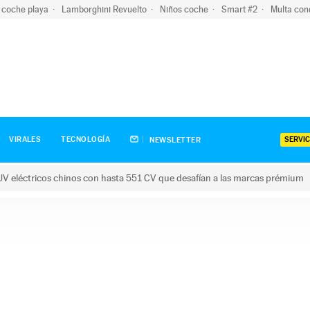
 coche playa
Lamborghini Revuelto
Niños coche
Smart #2
Multa con
SERVIC
VIRALES
TECNOLOGÍA
NEWSLETTER
V eléctricos chinos con hasta 551 CV que desafían a las marcas prémium
tricos chinos con hasta 551 CV que desafían a las marcas prém