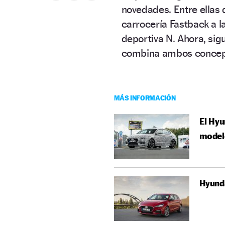
novedades. Entre ellas 
carrocería Fastback a la
deportiva N. Ahora, sig
combina ambos concep
MÁS INFORMACIÓN
El Hyu
model
Hyunda