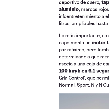
deportivo de cuero,
tap
aluminio,
marcos rojos 
infoentretenimiento a 
litros, ampliables hasta 
Lo más importante, no o
capó monta un
motor t
par máximo, pero tambi
determinado a qué merca
asocia a una caja de c
100 km/h en 6,1 segu
Grin Control’, que perm
Normal, Sport, N y N C