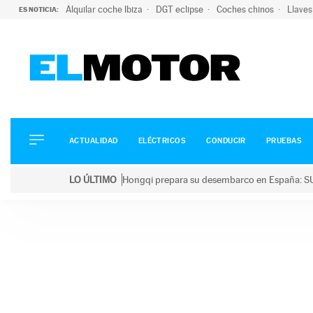
Alquilar coche Ibiza
DGT eclipse
Coches chinos
Llaves
ES NOTICIA:
ACTUALIDAD
ELÉCTRICOS
CONDUCIR
ACTUALIDAD
ELÉCTRICOS
CONDUCIR
PRUEBAS
PRUEBAS
Saltar
VIRALES
LO ÚLTIMO
Hongqi prepara su desembarco en España: SU
al
PODCAST
LO ÚLTIMO
Hongqi prepara su desembarco en España: SUV eléc
contenido
MOTOS
TECNOLOGÍA
SUPERCOCHES
MOTORTV
PREMIOS
SERVICIOS