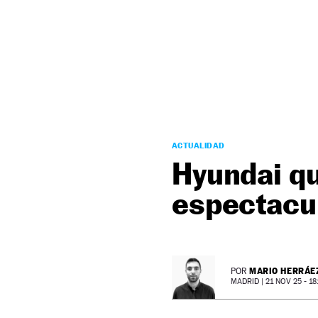
NEWSLETTER
SÍGUENOS
ACTUALIDAD
Hyundai qu
espectacul
MARIO HERRÁE
POR
MADRID |
21 NOV 25 - 18