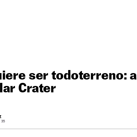
iere ser todoterreno: a
ar Crater
Z
: 35