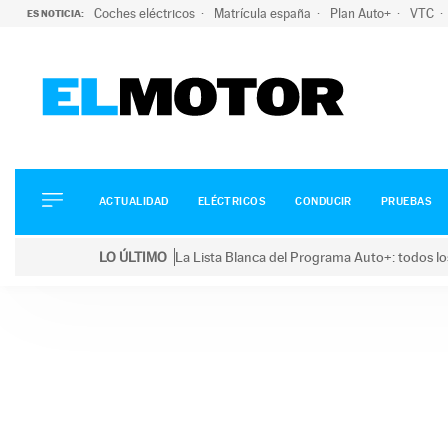
Coches eléctricos
Matrícula españa
Plan Auto+
VTC
ES NOTICIA:
ACTUALIDAD
ELÉCTRICOS
CONDUCIR
ACTUALIDAD
ELÉCTRICOS
CONDUCIR
PRUEBAS
PRUEBAS
Saltar
VIRALES
LO ÚLTIMO
La Lista Blanca del Programa Auto+: todos lo
al
PODCAST
LO ÚLTIMO
La Lista Blanca del Programa Auto+: todos los coc
contenido
MOTOS
TECNOLOGÍA
SUPERCOCHES
MOTORTV
PREMIOS
SERVICIOS