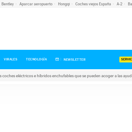
Bentley
Aparcar aeropuerto
Hongqi
Coches viejos España
A-2
Ba
SERVIC
VIRALES
TECNOLOGÍA
NEWSLETTER
s coches eléctricos e híbridos enchufables que se pueden acoger a las ayu
hes eléctricos e híbridos enchufables que se pueden acoger a la