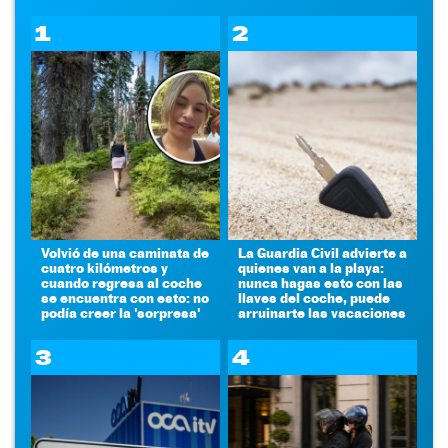
1
2
Volvió de una caminata de
La Guardia Civil advierte a
cuatro kilómetros y
quienes van a la playa:
cuando regresa al coche
nunca hagas esto con las
se encuentra con esto: no
llaves del coche, puede
podía creer la 'sorpresa'
arruinarte las vacaciones
3
4