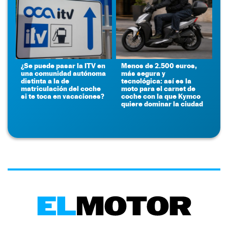
¿Se puede pasar la ITV en
Menos de 2.500 euros,
una comunidad autónoma
más segura y
distinta a la de
tecnológica: así es la
matriculación del coche
moto para el carnet de
si te toca en vacaciones?
coche con la que Kymco
quiere dominar la ciudad