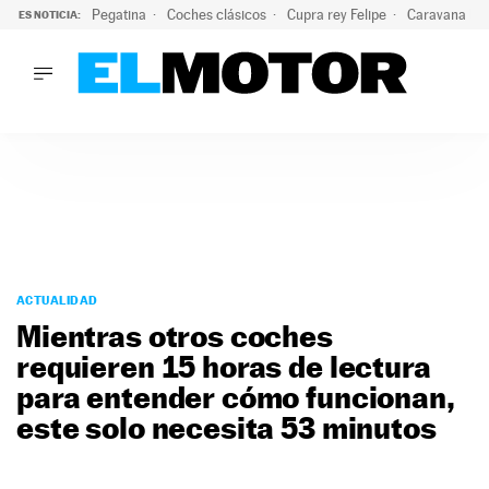
Pegatina
Coches clásicos
Cupra rey Felipe
Caravana lig
ES NOTICIA:
LO ÚLTIMO
¿Conocías esta pegatina de moda?: puede salvar tu coche d
LO ÚLTIMO
¿Conocías esta pegatina de moda?: puede salvar tu coche de
ACTUALIDAD
ELÉCTRICOS
CONDUCIR
PRUEBAS
Saltar
VIRALES
al
ACTUALIDAD
PODCAST
contenido
Mientras otros coches
MOTOS
requieren 15 horas de lectura
TECNOLOGÍA
para entender cómo funcionan,
SUPERCOCHES
MOTORTV
este solo necesita 53 minutos
PREMIOS
SERVICIOS