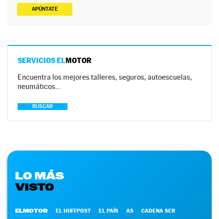
APÚNTATE
SERVICIOS EL
MOTOR
Encuentra los mejores talleres, seguros, autoescuelas,
neumáticos…
BUSCAR
LO MÁS
VISTO
ELMOTOR
EL HUFFPOST
EL PAÍS
AS
CADENA SER