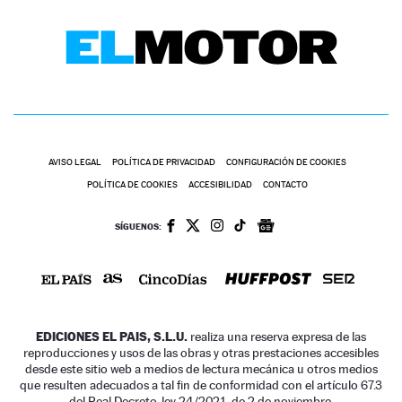
AVISO LEGAL
POLÍTICA DE PRIVACIDAD
CONFIGURACIÓN DE COOKIES
POLÍTICA DE COOKIES
ACCESIBILIDAD
CONTACTO
SÍGUENOS:
EDICIONES EL PAIS, S.L.U.
realiza una reserva expresa de las
reproducciones y usos de las obras y otras prestaciones accesibles
desde este sitio web a medios de lectura mecánica u otros medios
que resulten adecuados a tal fin de conformidad con el artículo 67.3
del Real Decreto-ley 24/2021, de 2 de noviembre.