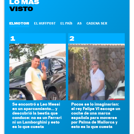
LO MÁS
VISTO
ELMOTOR
EL HUFFPOST
EL PAÍS
AS
CADENA SER
1
2
Se encontró a Leo Messi
Pocos se lo imaginarían:
en un aparcamiento... y
el rey Felipe VI escoge un
descubrió la bestia que
coche de una marca
conduce: no es un Ferrari
española para moverse
ni un Lamborghini y esto
por Palma de Mallorca y
es lo que cuesta
esto es lo que cuesta