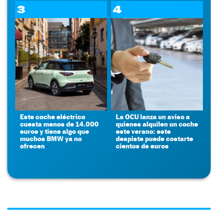
3
4
Este coche eléctrico
La OCU lanza un aviso a
cuesta menos de 14.000
quienes alquilen un coche
euros y tiene algo que
este verano: este
muchos BMW ya no
despiste puede costarte
ofrecen
cientos de euros