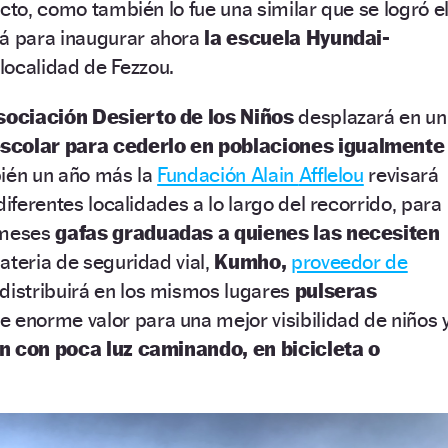
ecto, como también lo fue una similar que se logró e
rá
para inaugurar ahora
la escuela
Hyundai-
 loc
alidad de
Fezzou
.
sociación Desierto de los Niños
desplazará en un
escolar para cederlo en poblaciones igualmente
i
én un año más la
Fundación Alain
Afflelou
r
evisará
diferentes localidad
es
a lo largo del recorrido, para
 meses
gafas graduadas a quienes las necesiten
ateria de seguridad vial,
Kumho
,
proveedor de
distribuirá en los mismos lugares
pulseras
e enorme valor para
una mejor visibilidad de niños 
n con poca luz caminando, en bicicleta o