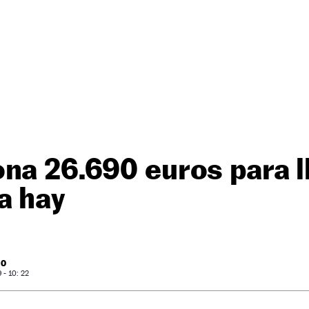
na 26.690 euros para l
a hay
RO
- 10: 22