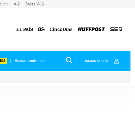
ducir
A-2
Baliza V-16
IOS
INICIAR SESIÓN
ium