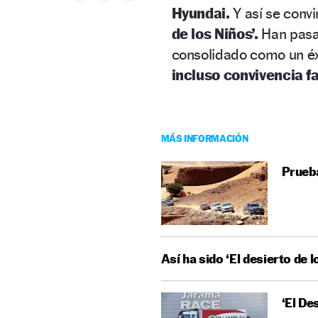
Hyundai.
Y así se convi
de los Niños’.
Han pas
consolidado como
u
n é
incluso convivencia f
MÁS INFORMACIÓN
Prueba
Así ha sido ‘El desierto de 
‘El De