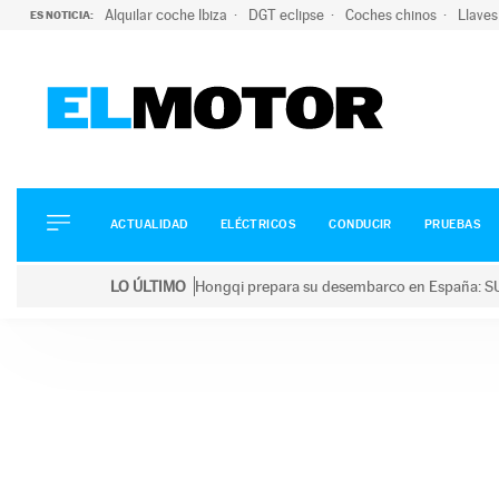
Alquilar coche Ibiza
DGT eclipse
Coches chinos
Llaves
ES NOTICIA:
ACTUALIDAD
ELÉCTRICOS
CONDUCIR
ACTUALIDAD
ELÉCTRICOS
CONDUCIR
PRUEBAS
PRUEBAS
Saltar
VIRALES
LO ÚLTIMO
Hongqi prepara su desembarco en España: SU
al
PODCAST
LO ÚLTIMO
Hongqi prepara su desembarco en España: SUV eléc
contenido
MOTOS
TECNOLOGÍA
SUPERCOCHES
MOTORTV
PREMIOS
SERVICIOS