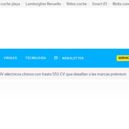
 coche playa
Lamborghini Revuelto
Niños coche
Smart #2
Multa con
SERVIC
VIRALES
TECNOLOGÍA
NEWSLETTER
V eléctricos chinos con hasta 551 CV que desafían a las marcas prémium
tricos chinos con hasta 551 CV que desafían a las marcas prém