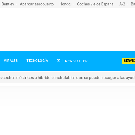
Bentley
Aparcar aeropuerto
Hongqi
Coches viejos España
A-2
Ba
SERVIC
VIRALES
TECNOLOGÍA
NEWSLETTER
s coches eléctricos e híbridos enchufables que se pueden acoger a las ayu
hes eléctricos e híbridos enchufables que se pueden acoger a la