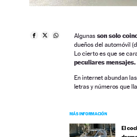
Algunas
son solo coin
dueños del automóvil (
Lo cierto es que se ca
peculiares mensajes.
En internet abundan la
letras y números que ll
MÁS INFORMACIÓN
El coc
desmo