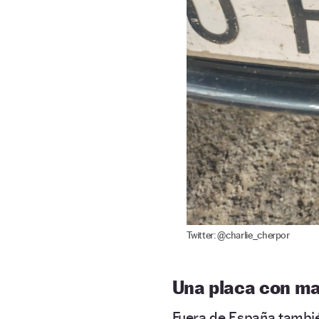
Twitter: @charlie_cherpor
Una placa con ma
Fuera de España tambié