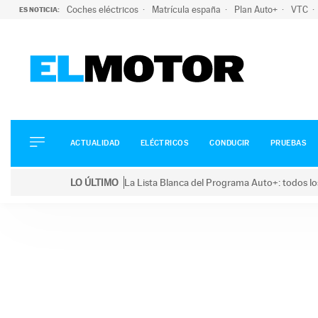
Coches eléctricos
Matrícula españa
Plan Auto+
VTC
ES NOTICIA:
ACTUALIDAD
ELÉCTRICOS
CONDUCIR
ACTUALIDAD
ELÉCTRICOS
CONDUCIR
PRUEBAS
PRUEBAS
Saltar
VIRALES
LO ÚLTIMO
La Lista Blanca del Programa Auto+: todos lo
al
PODCAST
LO ÚLTIMO
La Lista Blanca del Programa Auto+: todos los coc
contenido
MOTOS
TECNOLOGÍA
SUPERCOCHES
MOTORTV
PREMIOS
SERVICIOS