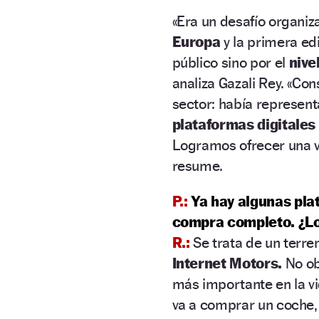
«Era un desafío organi
Europa
y la primera edi
público sino por el
nive
analiza Gazali Rey. «Co
sector: había represent
plataformas digitales
Logramos ofrecer una vi
resume.
P.:
Ya hay algunas pla
compra completo. ¿Lo
R.:
Se trata de un terr
Internet Motors.
No ob
más importante en la vi
va a comprar un coche,