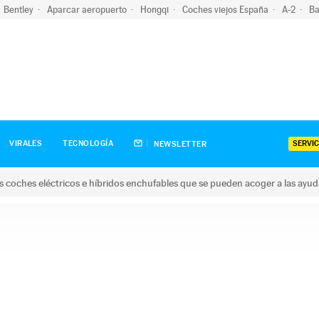
Bentley
Aparcar aeropuerto
Hongqi
Coches viejos España
A-2
Ba
SERVIC
VIRALES
TECNOLOGÍA
NEWSLETTER
s coches eléctricos e híbridos enchufables que se pueden acoger a las ayu
hes eléctricos e híbridos enchufables que se pueden acoger a la