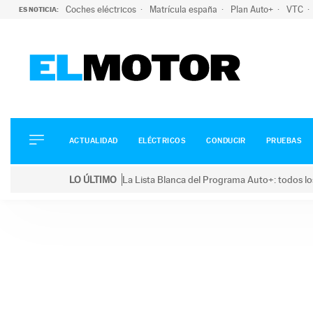
Coches eléctricos
Matrícula españa
Plan Auto+
VTC
ES NOTICIA:
ACTUALIDAD
ELÉCTRICOS
CONDUCIR
ACTUALIDAD
ELÉCTRICOS
CONDUCIR
PRUEBAS
PRUEBAS
Saltar
VIRALES
LO ÚLTIMO
La Lista Blanca del Programa Auto+: todos lo
al
PODCAST
LO ÚLTIMO
La Lista Blanca del Programa Auto+: todos los coc
contenido
MOTOS
TECNOLOGÍA
SUPERCOCHES
MOTORTV
PREMIOS
SERVICIOS