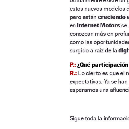
Actualmente existe un g
estos nuevos modelos d
pero están
creciendo 
en
Internet Motors
se 
conozcan más en profun
como las oportunidades 
surgido a raíz de la
digi
P.:
¿Qué participación
R.:
Lo cierto es que el
expectativas. Ya se han
esperamos una afluenci
Sigue toda la informa