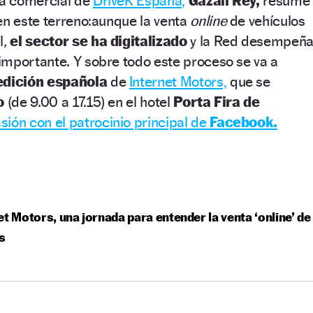
ra comercial de
DriveK España,
Gazali Rey,
resume
en este terreno:aunque la venta
online
de vehículos
l
,
el sector se ha digitalizado
y la Red desempeñ
importante. Y sobre todo este proceso se va a
dición española
de
Internet Motors,
que se
o
(de 9.00 a 17.15) en el hotel
Porta Fira de
sión con el patrocinio principal de
Facebook.
et Motors, una jornada para entender la venta ‘online’ de
s