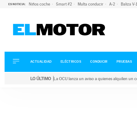
Niños coche
Smart #2
Multa conducir
A-2
Baliza V
ES NOTICIA:
ACTUALIDAD
ELÉCTRICOS
CONDUCIR
ACTUALIDAD
ELÉCTRICOS
CONDUCIR
PRUEBAS
PRUEBAS
Saltar
VIRALES
LO ÚLTIMO
La OCU lanza un aviso a quienes alquilen un c
al
PODCAST
LO ÚLTIMO
La OCU lanza un aviso a quienes alquilen un coche 
contenido
MOTOS
TECNOLOGÍA
SUPERCOCHES
MOTORTV
PREMIOS
SERVICIOS