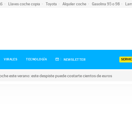
-16
Llaves coche copia
Toyota
Alquiler coche
Gasolina 95 o 98
Lam
SERVIC
VIRALES
TECNOLOGÍA
NEWSLETTER
oche este verano: este despiste puede costarte cientos de euros
este verano: este despiste puede costarte cientos de euros