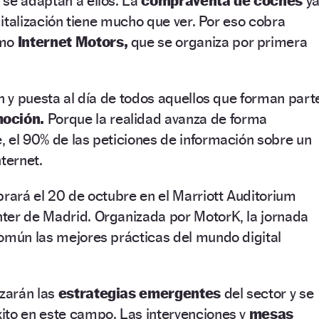
 se adaptan a ellos. La
compraventa de coches
y
igitalización tiene mucho que ver. Por eso cobra
omo
Internet Motors,
que se organiza por primera
ón y puesta al día de todos aquellos que forman part
moción.
Porque la realidad avanza de forma
 el 90% de las peticiones de información sobre un
ternet.
brará el 20 de octubre en el Marriott Auditorium
ter de Madrid. Organizada por MotorK, la jornada
común las mejores prácticas del mundo digital
izarán las
estrategias emergentes
del sector y se
ito en este campo. Las intervenciones y
mesas