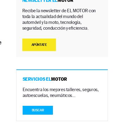
a
NEWSLETTER EL
MOTOR
Recibe la newsletter de EL MOTOR con
toda la actualidad del mundo del
automóvil y la moto, tecnología,
seguridad, conducción y eficiencia.
e
APÚNTATE
SERVICIOS EL
MOTOR
Encuentra los mejores talleres, seguros,
autoescuelas, neumáticos…
BUSCAR