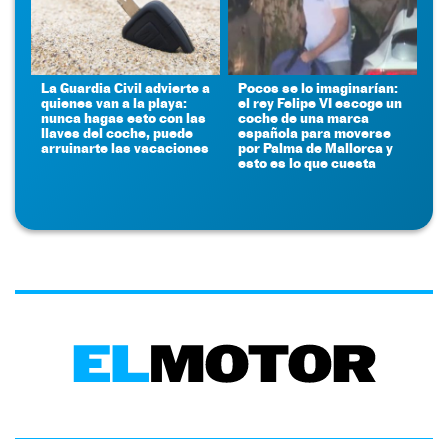
La Guardia Civil advierte a
Pocos se lo imaginarían:
quienes van a la playa:
el rey Felipe VI escoge un
nunca hagas esto con las
coche de una marca
llaves del coche, puede
española para moverse
arruinarte las vacaciones
por Palma de Mallorca y
esto es lo que cuesta