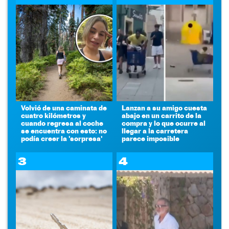
Volvió de una caminata de
Lanzan a su amigo cuesta
cuatro kilómetros y
abajo en un carrito de la
cuando regresa al coche
compra y lo que ocurre al
se encuentra con esto: no
llegar a la carretera
podía creer la 'sorpresa'
parece imposible
3
4