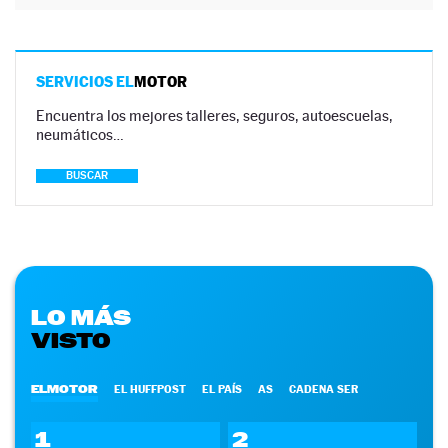
SERVICIOS EL
MOTOR
Encuentra los mejores talleres, seguros, autoescuelas,
neumáticos…
BUSCAR
LO MÁS
VISTO
ELMOTOR
EL HUFFPOST
EL PAÍS
AS
CADENA SER
1
2