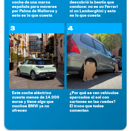
coche de una marca
descubrió la bestia que
española para moverse
conduce: no es un Ferrari
por Palma de Mallorca y
ni un Lamborghini y esto
esto es lo que cuesta
es lo que cuesta
3
4
Este coche eléctrico
¿Por qué se ven vehículos
cuesta menos de 14.000
aparcados al sol con
euros y tiene algo que
cartones en las ruedas?
muchos BMW ya no
El truco que todos
ofrecen
comentan