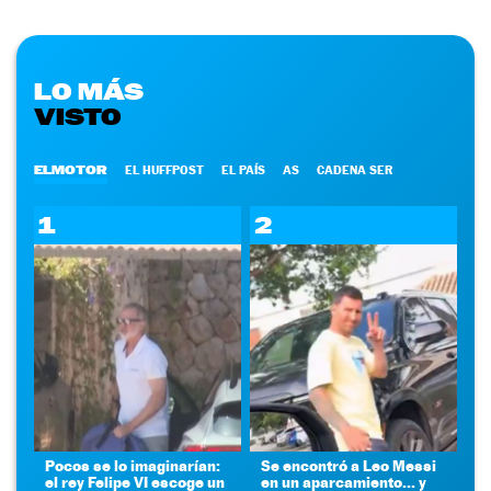
LO MÁS
VISTO
ELMOTOR
EL HUFFPOST
EL PAÍS
AS
CADENA SER
1
2
Pocos se lo imaginarían:
Se encontró a Leo Messi
el rey Felipe VI escoge un
en un aparcamiento... y