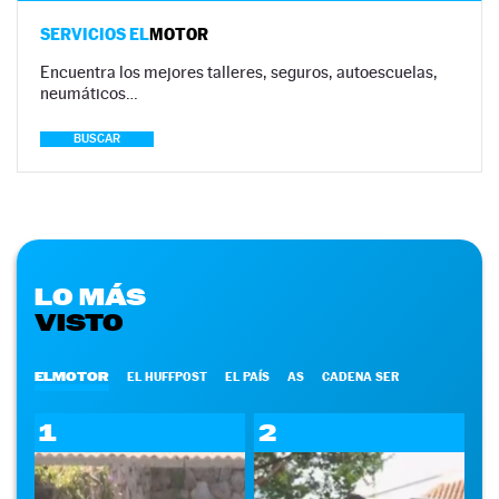
SERVICIOS EL
MOTOR
Encuentra los mejores talleres, seguros, autoescuelas,
neumáticos…
BUSCAR
LO MÁS
VISTO
ELMOTOR
EL HUFFPOST
EL PAÍS
AS
CADENA SER
1
2