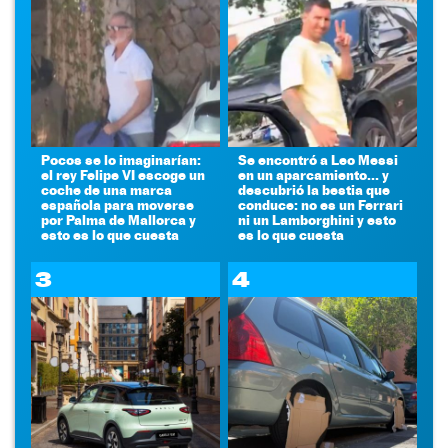
Pocos se lo imaginarían:
Se encontró a Leo Messi
el rey Felipe VI escoge un
en un aparcamiento... y
coche de una marca
descubrió la bestia que
española para moverse
conduce: no es un Ferrari
por Palma de Mallorca y
ni un Lamborghini y esto
esto es lo que cuesta
es lo que cuesta
3
4