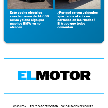
Este coche eléctrico
¿Por qué se ven vehículos
cuesta menos de 14.000
aparcados al sol con
euros y tiene algo que
cartones en las ruedas?
muchos BMW ya no
El truco que todos
ofrecen
comentan
AVISO LEGAL
POLÍTICA DE PRIVACIDAD
CONFIGURACIÓN DE COOKIES