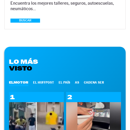
Encuentra los mejores talleres, seguros, autoescuelas,
neumáticos…
BUSCAR
LO MÁS
VISTO
ELMOTOR
EL HUFFPOST
EL PAÍS
AS
CADENA SER
1
2