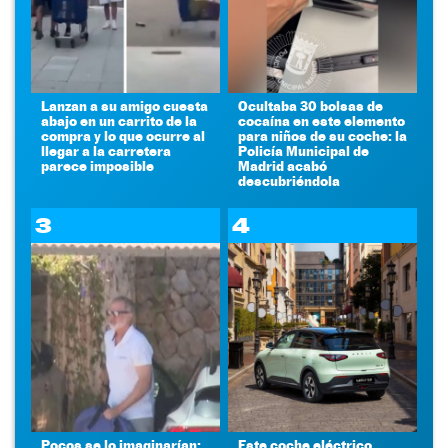
Lanzan a su amigo cuesta
Ocultaba 30 bolsas de
abajo en un carrito de la
cocaína en este elemento
compra y lo que ocurre al
para niños de su coche: la
llegar a la carretera
Policía Municipal de
parece imposible
Madrid acabó
descubriéndola
3
4
Pocos se lo imaginarían:
Este coche eléctrico