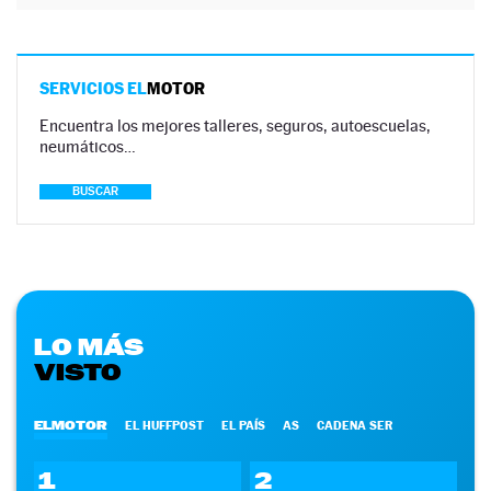
SERVICIOS EL
MOTOR
Encuentra los mejores talleres, seguros, autoescuelas,
neumáticos…
BUSCAR
LO MÁS
VISTO
ELMOTOR
EL HUFFPOST
EL PAÍS
AS
CADENA SER
1
2