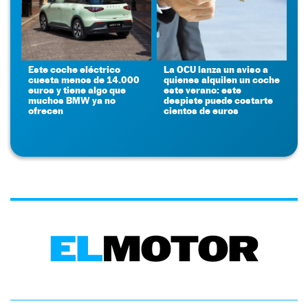
Este coche eléctrico
La OCU lanza un aviso a
cuesta menos de 14.000
quienes alquilen un coche
euros y tiene algo que
este verano: este
muchos BMW ya no
despiste puede costarte
ofrecen
cientos de euros