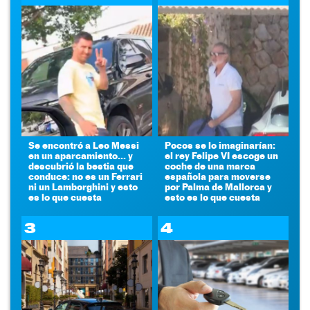
Se encontró a Leo Messi
Pocos se lo imaginarían:
en un aparcamiento... y
el rey Felipe VI escoge un
descubrió la bestia que
coche de una marca
conduce: no es un Ferrari
española para moverse
ni un Lamborghini y esto
por Palma de Mallorca y
es lo que cuesta
esto es lo que cuesta
3
4