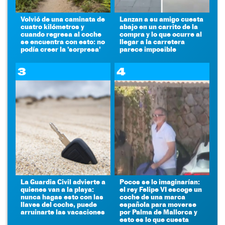
Volvió de una caminata de
Lanzan a su amigo cuesta
cuatro kilómetros y
abajo en un carrito de la
cuando regresa al coche
compra y lo que ocurre al
se encuentra con esto: no
llegar a la carretera
podía creer la 'sorpresa'
parece imposible
3
4
La Guardia Civil advierte a
Pocos se lo imaginarían:
quienes van a la playa:
el rey Felipe VI escoge un
nunca hagas esto con las
coche de una marca
llaves del coche, puede
española para moverse
arruinarte las vacaciones
por Palma de Mallorca y
esto es lo que cuesta