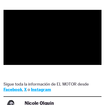
Sigue toda la información de EL MOTOR desde
Facebook
,
X
o
Instagram
Nicole Olguín