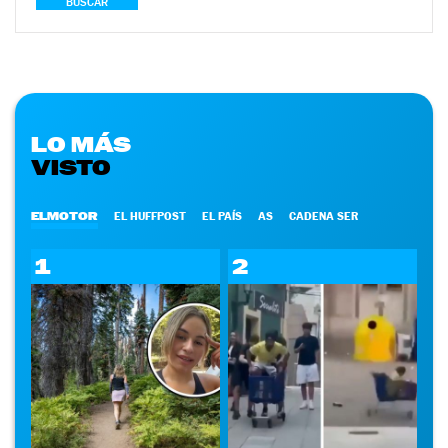
BUSCAR
LO MÁS
VISTO
ELMOTOR
EL HUFFPOST
EL PAÍS
AS
CADENA SER
1
2