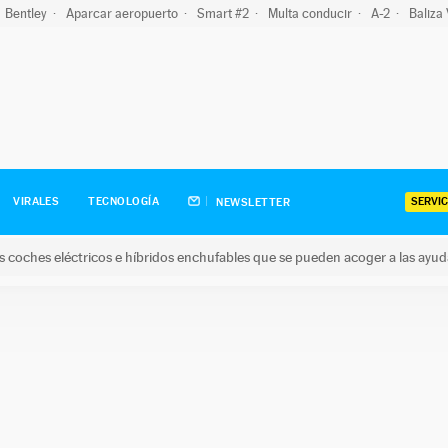
Bentley
Aparcar aeropuerto
Smart #2
Multa conducir
A-2
Baliza
SERVIC
VIRALES
TECNOLOGÍA
NEWSLETTER
s coches eléctricos e híbridos enchufables que se pueden acoger a las ayu
hes eléctricos e híbridos enchufables que se pueden acoger a la