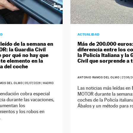
AD
ACTUALIDAD
leído de la semana en
Más de 200.000 euros:
R: la Guardia Civil
diferencia entre los c
e por qué no hay que
la Policía Italiana y la
ste elemento en la
Civil que sorprende a 
a del coche
ANTONIO RAMOS DEL OLMO
|
27/06/2
MOS DEL OLMO
|
05/07/2026
| MADRID
Las noticias más leídas en
endación cobra especial
MOTOR durante la semana:
ia durante las vacaciones,
coches de la Policía italian
umentan los
Ábalos y un método para r
ientos y los robos en
.