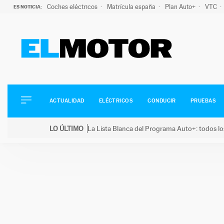
Coches eléctricos
Matrícula españa
Plan Auto+
VTC
ES NOTICIA:
ACTUALIDAD
ELÉCTRICOS
CONDUCIR
ACTUALIDAD
ELÉCTRICOS
CONDUCIR
PRUEBAS
PRUEBAS
Saltar
VIRALES
LO ÚLTIMO
La Lista Blanca del Programa Auto+: todos lo
al
PODCAST
LO ÚLTIMO
La Lista Blanca del Programa Auto+: todos los coc
contenido
MOTOS
TECNOLOGÍA
SUPERCOCHES
MOTORTV
PREMIOS
SERVICIOS