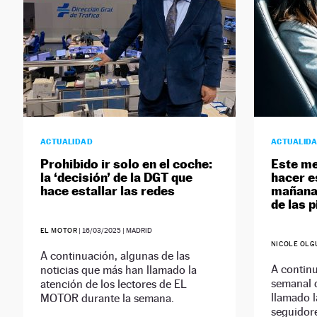
ACTUALIDAD
ACTUALID
Prohibido ir solo en el coche:
Este me
la ‘decisión’ de la DGT que
hacer e
hace estallar las redes
mañana 
de las 
EL MOTOR
|
16/03/2025
| MADRID
NICOLE OLG
A continuación, algunas de las
A contin
noticias que más han llamado la
semanal d
atención de los lectores de EL
llamado l
MOTOR durante la semana.
seguidor