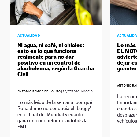
ACTUALIDAD
ACTUALID
Ni agua, ni café, ni chicles:
Lo más 
esto es lo que funciona
EL MOTO
realmente para no dar
adviert
positivo en un control de
dejar e
alcoholemia, según la Guardia
guanter
Civil
ANTONIO RA
ANTONIO RAMOS DEL OLMO
|
26/07/2026
| MADRID
La recom
Lo más leído de la semana: por qué
importanc
Ronaldinho no conducía el ‘buggy’
cuando a
en el final del Mundial y cuánto
desplazam
gana un conductor de autobús la
vehículos
EMT.