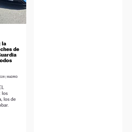
 la
oches de
 Guardia
todos
026
| MADRID
 EL
 los
a, los de
obar.