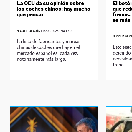
La OCU da su opinión sobre
El botó
los coches chinos: hay mucho
que red
que pensar
frenos:
es más
NICOLE OLGUÍN
|
16/02/2025
| MADRID
NICOLE OLG
La lista de fabricantes y marcas
Este sist
chinas de coches que hay en el
detenido
mercado español es, cada vez,
necesidad
notoriamente más larga.
freno.