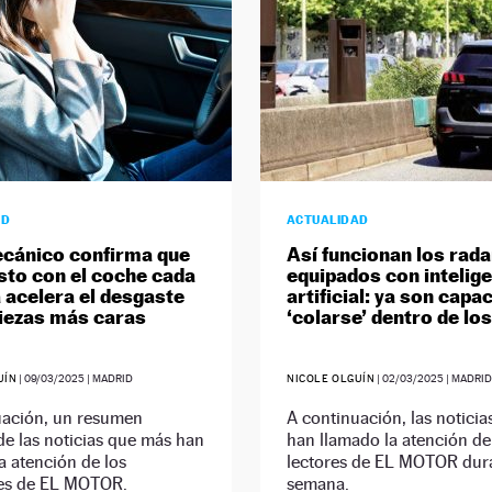
AD
ACTUALIDAD
cánico confirma que
Así funcionan los rad
sto con el coche cada
equipados con intelig
acelera el desgaste
artificial: ya son capa
piezas más caras
‘colarse’ dentro de lo
UÍN
|
09/03/2025
| MADRID
NICOLE OLGUÍN
|
02/03/2025
| MADRI
uación, un resumen
A continuación, las notici
e las noticias que más han
han llamado la atención de
a atención de los
lectores de EL MOTOR dura
es de EL MOTOR.
semana.