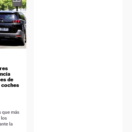
ares
encia
ces de
s coches
D
as que más
 los
nte la