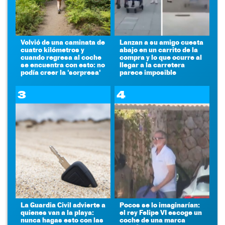
Volvió de una caminata de
Lanzan a su amigo cuesta
cuatro kilómetros y
abajo en un carrito de la
cuando regresa al coche
compra y lo que ocurre al
se encuentra con esto: no
llegar a la carretera
podía creer la 'sorpresa'
parece imposible
3
4
La Guardia Civil advierte a
Pocos se lo imaginarían:
quienes van a la playa:
el rey Felipe VI escoge un
nunca hagas esto con las
coche de una marca