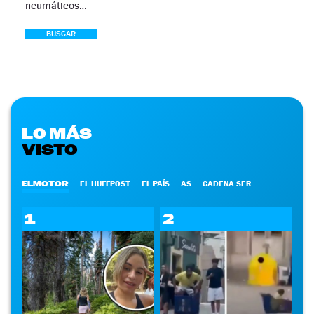
neumáticos…
BUSCAR
LO MÁS
VISTO
ELMOTOR
EL HUFFPOST
EL PAÍS
AS
CADENA SER
1
2