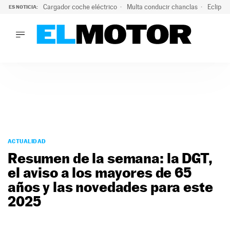
Cargador coche eléctrico
Multa conducir chanclas
Eclipse
ES NOTICIA:
LO ÚLTIMO
El hiperdeportivo que desafía todas las tendencias: V12 a
LO ÚLTIMO
El hiperdeportivo que desafía todas las tendencias: V12 at
ACTUALIDAD
ELÉCTRICOS
CONDUCIR
PRUEBAS
Saltar
VIRALES
al
ACTUALIDAD
PODCAST
contenido
Resumen de la semana: la DGT,
MOTOS
el aviso a los mayores de 65
TECNOLOGÍA
años y las novedades para este
SUPERCOCHES
MOTORTV
2025
PREMIOS
SERVICIOS