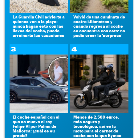
La Guardia Civil advierte a
Volvió de una caminata de
quienes van a la playa:
cuatro kilómetros y
nunca hagas esto con las
cuando regresa al coche
llaves del coche, puede
se encuentra con esto: no
arruinarte las vacaciones
podía creer la 'sorpresa'
3
4
El coche español con el
Menos de 2.500 euros,
que se mueve el rey
más segura y
Felipe VI por Palma de
tecnológica: así es la
Mallorca: ¿cuál es su
moto para el carnet de
precio?
coche con la que Kymco