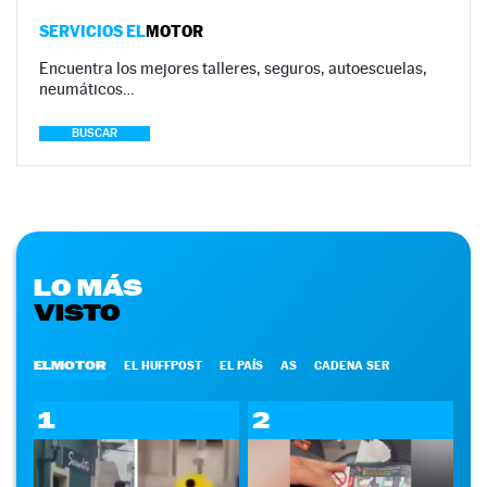
SERVICIOS EL
MOTOR
Encuentra los mejores talleres, seguros, autoescuelas,
neumáticos…
BUSCAR
LO MÁS
VISTO
ELMOTOR
EL HUFFPOST
EL PAÍS
AS
CADENA SER
1
2