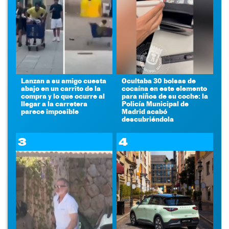
Lanzan a su amigo cuesta
Ocultaba 30 bolsas de
abajo en un carrito de la
cocaína en este elemento
compra y lo que ocurre al
para niños de su coche: la
llegar a la carretera
Policía Municipal de
parece imposible
Madrid acabó
descubriéndola
3
4