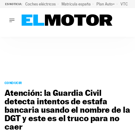
Coches eléctricos
Matrícula españa
Plan Auto+
VTC
ES NOTICIA:
LO ÚLTIMO
La Lista Blanca del Programa Auto+: todos los coches eléct
LO ÚLTIMO
La Lista Blanca del Programa Auto+: todos los coches eléctr
ACTUALIDAD
ELÉCTRICOS
CONDUCIR
PRUEBAS
Saltar
VIRALES
al
CONDUCIR
PODCAST
contenido
Atención: la Guardia Civil
MOTOS
detecta intentos de estafa
TECNOLOGÍA
bancaria usando el nombre de la
SUPERCOCHES
MOTORTV
DGT y este es el truco para no
PREMIOS
caer
SERVICIOS