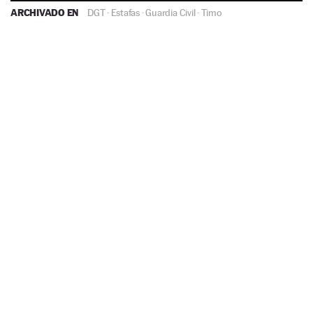
ARCHIVADO EN
DGT
·
Estafas
·
Guardia Civil
·
Timo