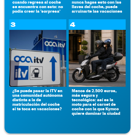
cuando regresa al coche
nunca hagas esto con las
se encuentra con esto: no
llaves del coche, puede
podía creer la 'sorpresa'
arruinarte las vacaciones
3
4
¿Se puede pasar la ITV en
Menos de 2.500 euros,
una comunidad autónoma
más segura y
distinta a la de
tecnológica: así es la
matriculación del coche
moto para el carnet de
si te toca en vacaciones?
coche con la que Kymco
quiere dominar la ciudad