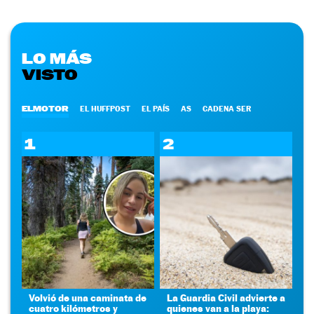
LO MÁS
VISTO
ELMOTOR
EL HUFFPOST
EL PAÍS
AS
CADENA SER
1
2
Volvió de una caminata de
La Guardia Civil advierte a
cuatro kilómetros y
quienes van a la playa: