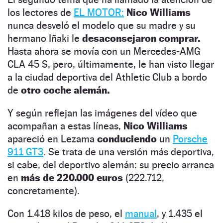
los lectores de
EL MOTOR:
Nico Williams
nunca desveló el modelo que su madre y su
hermano Iñaki le
desaconsejaron comprar.
Hasta ahora se movía con un Mercedes-AMG
CLA 45 S, pero, últimamente, le han visto llegar
a la ciudad deportiva del Athletic Club a bordo
de
otro coche alemán.
Y según reflejan las imágenes del vídeo que
acompañan a estas líneas,
Nico Williams
apareció en Lezama
conduciendo
un
Porsche
911 GT3
. Se trata de una versión más deportiva,
si cabe, del deportivo alemán: su precio arranca
en
más de 220.000 euros
(222.712,
concretamente).
Con 1.418 kilos de peso, el
manual
, y 1.435 el