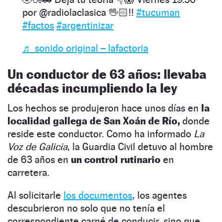
por @radiolaclasica 🖖🏻‼️
#tucuman
#factos
#argentinizar
♬ sonido original – lafactoria
Un conductor de 63 años: llevaba
décadas incumpliendo la ley
Los hechos se produjeron hace unos días en
la
localidad gallega de San Xoán de Río,
donde
reside este conductor. Como ha informado
La
Voz de Galicia
, la Guardia Civil detuvo al hombre
de 63 años en
un control rutinario
en
carretera.
Al solicitarle
los documentos
, los agentes
descubrieron no solo que no tenía el
correspondiente carné de conducir, sino que