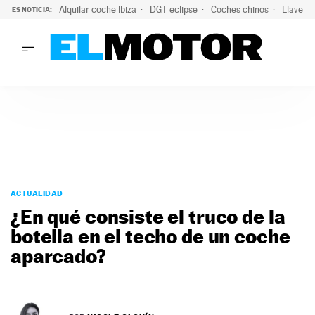
Alquilar coche Ibiza
DGT eclipse
Coches chinos
Llaves 
ES NOTICIA:
LO ÚLTIMO
Hongqi prepara su desembarco en España: SUV eléctricos c
LO ÚLTIMO
Hongqi prepara su desembarco en España: SUV eléctricos c
ACTUALIDAD
ELÉCTRICOS
CONDUCIR
PRUEBAS
Saltar
VIRALES
al
ACTUALIDAD
PODCAST
contenido
¿En qué consiste el truco de la
MOTOS
botella en el techo de un coche
TECNOLOGÍA
aparcado?
SUPERCOCHES
MOTORTV
PREMIOS
SERVICIOS