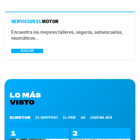
SERVICIOS EL
MOTOR
Encuentra los mejores talleres, seguros, autoescuelas,
neumáticos…
BUSCAR
LO MÁS
VISTO
ELMOTOR
EL HUFFPOST
EL PAÍS
AS
CADENA SER
1
2