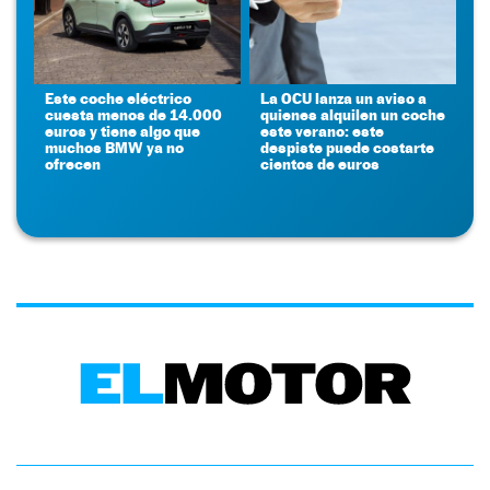
Este coche eléctrico
La OCU lanza un aviso a
cuesta menos de 14.000
quienes alquilen un coche
euros y tiene algo que
este verano: este
muchos BMW ya no
despiste puede costarte
ofrecen
cientos de euros