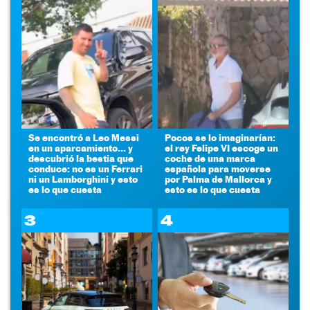
Se encontró a Leo Messi
Pocos se lo imaginarían:
en un aparcamiento... y
el rey Felipe VI escoge un
descubrió la bestia que
coche de una marca
conduce: no es un Ferrari
española para moverse
ni un Lamborghini y esto
por Palma de Mallorca y
es lo que cuesta
esto es lo que cuesta
3
4