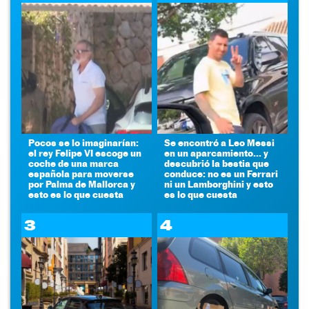
Pocos se lo imaginarían:
Se encontró a Leo Messi
el rey Felipe VI escoge un
en un aparcamiento... y
coche de una marca
descubrió la bestia que
española para moverse
conduce: no es un Ferrari
por Palma de Mallorca y
ni un Lamborghini y esto
esto es lo que cuesta
es lo que cuesta
3
4