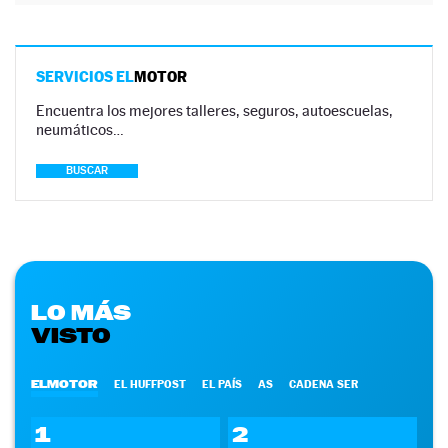
SERVICIOS EL
MOTOR
Encuentra los mejores talleres, seguros, autoescuelas,
neumáticos…
BUSCAR
LO MÁS
VISTO
ELMOTOR
EL HUFFPOST
EL PAÍS
AS
CADENA SER
1
2