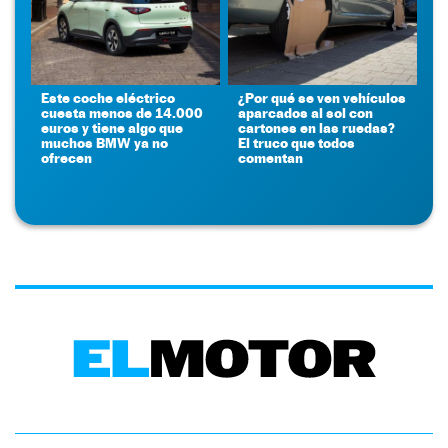
Este coche eléctrico
¿Por qué se ven vehículos
cuesta menos de 14.000
aparcados al sol con
euros y tiene algo que
cartones en las ruedas?
muchos BMW ya no
El truco que todos
ofrecen
comentan