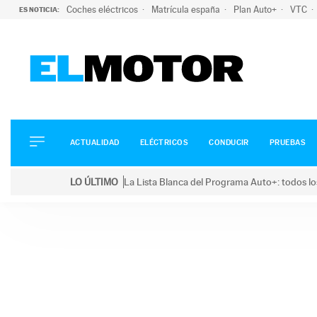
Coches eléctricos
Matrícula españa
Plan Auto+
VTC
ES NOTICIA:
ACTUALIDAD
ELÉCTRICOS
CONDUCIR
ACTUALIDAD
ELÉCTRICOS
CONDUCIR
PRUEBAS
PRUEBAS
Saltar
VIRALES
LO ÚLTIMO
La Lista Blanca del Programa Auto+: todos lo
al
PODCAST
LO ÚLTIMO
La Lista Blanca del Programa Auto+: todos los coc
contenido
MOTOS
TECNOLOGÍA
SUPERCOCHES
MOTORTV
PREMIOS
SERVICIOS