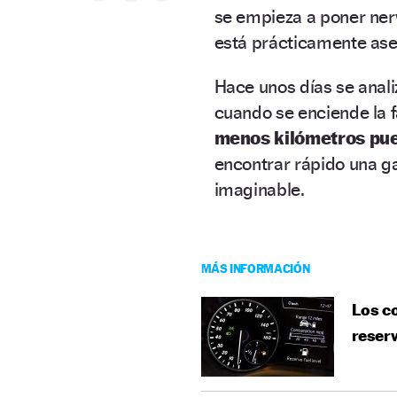
se empieza a poner nerv
está prácticamente as
Hace unos días se anal
cuando se enciende la fa
menos kilómetros pu
encontrar rápido una ga
imaginable.
MÁS INFORMACIÓN
Los c
reser