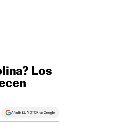
olina? Los
recen
Añadir EL MOTOR en Google