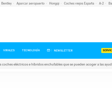
Bentley
Aparcar aeropuerto
Hongqi
Coches viejos España
A-2
Ba
SERVIC
VIRALES
TECNOLOGÍA
NEWSLETTER
s coches eléctricos e híbridos enchufables que se pueden acoger a las ayu
hes eléctricos e híbridos enchufables que se pueden acoger a la