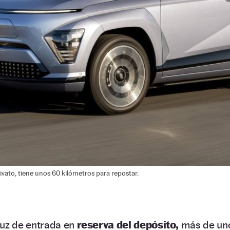
vato, tiene unos 60 kilómetros para repostar.
luz de entrada en
reserva del depósito,
más de un