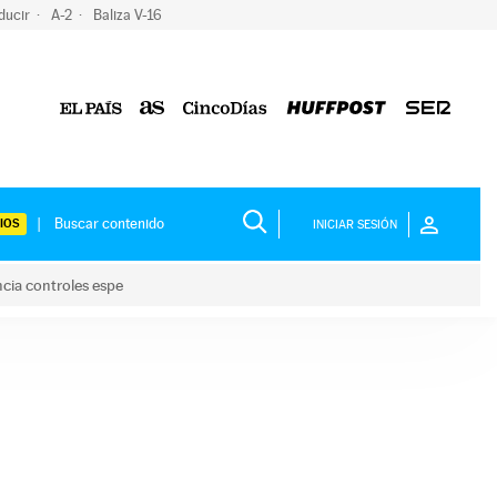
ducir
A-2
Baliza V-16
IOS
INICIAR SESIÓN
ncia controles espe
 y anuncia controles espe