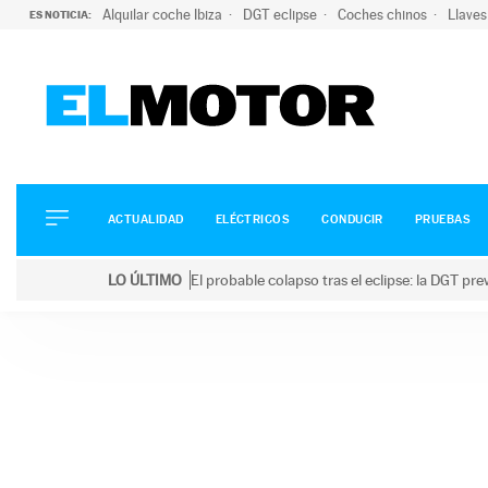
Alquilar coche Ibiza
DGT eclipse
Coches chinos
Llaves
ES NOTICIA:
ACTUALIDAD
ELÉCTRICOS
CONDUCIR
ACTUALIDAD
ELÉCTRICOS
CONDUCIR
PRUEBAS
PRUEBAS
Saltar
VIRALES
LO ÚLTIMO
El probable colapso tras el eclipse: la DGT p
al
PODCAST
LO ÚLTIMO
El probable colapso tras el eclipse: la DGT prevé u
contenido
MOTOS
TECNOLOGÍA
SUPERCOCHES
MOTORTV
PREMIOS
SERVICIOS