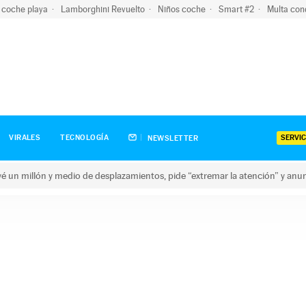
 coche playa
Lamborghini Revuelto
Niños coche
Smart #2
Multa con
SERVIC
VIRALES
TECNOLOGÍA
NEWSLETTER
revé un millón y medio de desplazamientos, pide “extremar la atención” y anu
n millón y medio de desplazamientos, pide “extremar la atención”