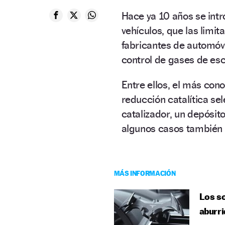
Hace ya 10 años se intr
vehículos, que las limi
fabricantes de automóv
control de gases de esc
Entre ellos, el más con
reducción catalítica se
catalizador, un depósit
algunos casos también p
MÁS INFORMACIÓN
Los so
aburri