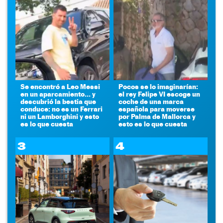
Se encontró a Leo Messi
Pocos se lo imaginarían:
en un aparcamiento... y
el rey Felipe VI escoge un
descubrió la bestia que
coche de una marca
conduce: no es un Ferrari
española para moverse
ni un Lamborghini y esto
por Palma de Mallorca y
es lo que cuesta
esto es lo que cuesta
3
4