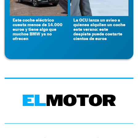
Este coche eléctrico
La OCU lanza un aviso a
cuesta menos de 14.000
quienes alquilen un coche
euros y tiene algo que
este verano: este
muchos BMW ya no
despiste puede costarte
ofrecen
cientos de euros