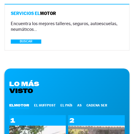
SERVICIOS EL
MOTOR
Encuentra los mejores talleres, seguros, autoescuelas,
neumáticos…
BUSCAR
LO MÁS
VISTO
ELMOTOR
EL HUFFPOST
EL PAÍS
AS
CADENA SER
1
2