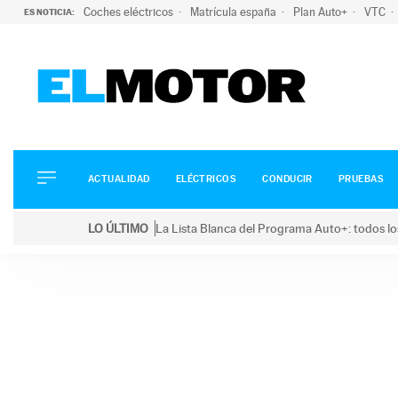
Coches eléctricos
Matrícula españa
Plan Auto+
VTC
ES NOTICIA:
ACTUALIDAD
ELÉCTRICOS
CONDUCIR
ACTUALIDAD
ELÉCTRICOS
CONDUCIR
PRUEBAS
PRUEBAS
Saltar
VIRALES
LO ÚLTIMO
La Lista Blanca del Programa Auto+: todos lo
al
PODCAST
LO ÚLTIMO
La Lista Blanca del Programa Auto+: todos los coc
contenido
MOTOS
TECNOLOGÍA
SUPERCOCHES
MOTORTV
PREMIOS
SERVICIOS