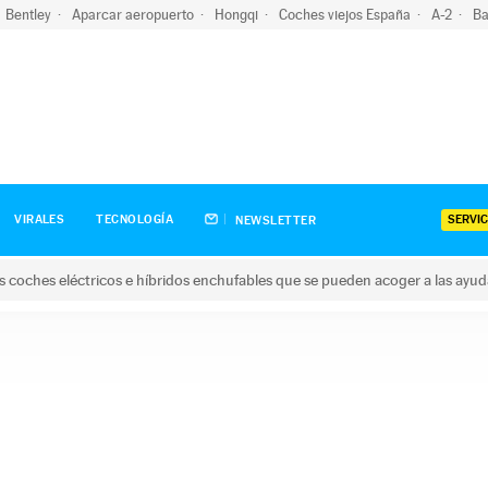
Bentley
Aparcar aeropuerto
Hongqi
Coches viejos España
A-2
Ba
SERVIC
VIRALES
TECNOLOGÍA
NEWSLETTER
s coches eléctricos e híbridos enchufables que se pueden acoger a las ayu
hes eléctricos e híbridos enchufables que se pueden acoger a la