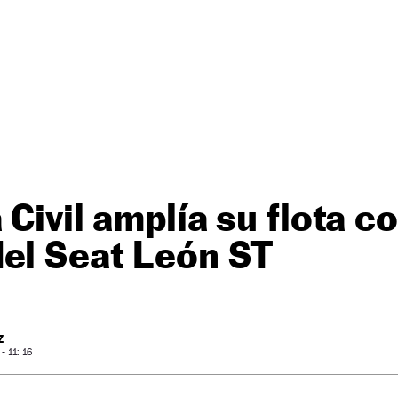
 Civil amplía su flota c
el Seat León ST
Z
 11: 16