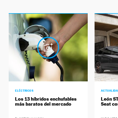
ELÉCTRICOS
ACTUALID
Los 13 híbridos enchufables
León ST
más baratos del mercado
Seat co