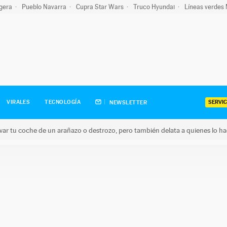
igera
Pueblo Navarra
Cupra Star Wars
Truco Hyundai
Líneas verdes
SERVIC
VIRALES
TECNOLOGÍA
NEWSLETTER
ar tu coche de un arañazo o destrozo, pero también delata a quienes lo h
 coche de un arañazo o destrozo, pero también delata a quienes 