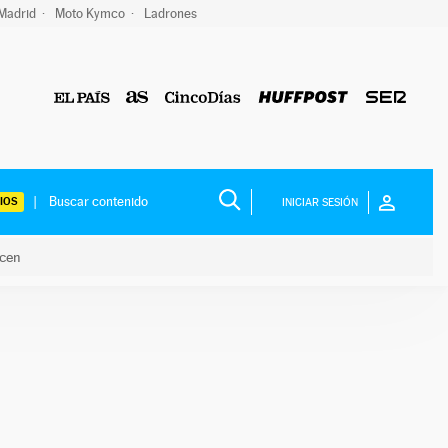
 Madrid
Moto Kymco
Ladrones
IOS
INICIAR SESIÓN
acen
lo hacen