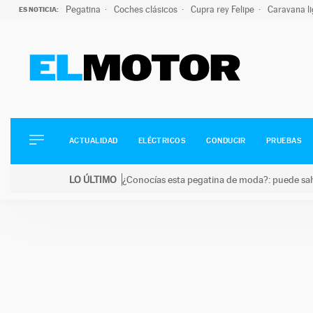
Pegatina
Coches clásicos
Cupra rey Felipe
Caravana l
ES NOTICIA:
ACTUALIDAD
ELÉCTRICOS
CONDUCIR
ACTUALIDAD
ELÉCTRICOS
CONDUCIR
PRUEBAS
PRUEBAS
Saltar
VIRALES
LO ÚLTIMO
¿Conocías esta pegatina de moda?: puede salv
al
PODCAST
LO ÚLTIMO
¿Conocías esta pegatina de moda?: puede salvar tu
contenido
MOTOS
TECNOLOGÍA
SUPERCOCHES
MOTORTV
PREMIOS
SERVICIOS