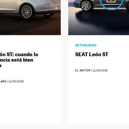
ACTUALIDAD
ón ST: cuando la
SEAT León ST
encia está bien
a
EL MOTOR
|
11/05/2016
JARO
|
11/05/2016