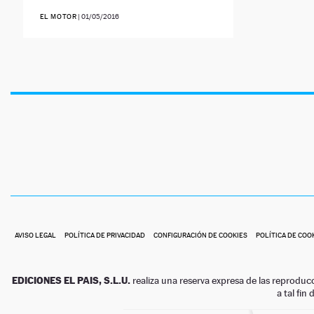
EL MOTOR
|
01/05/2016
AVISO LEGAL
POLÍTICA DE PRIVACIDAD
CONFIGURACIÓN DE COOKIES
POLÍTICA DE COO
EDICIONES EL PAIS, S.L.U.
realiza una reserva expresa de las reproduc
a tal fin