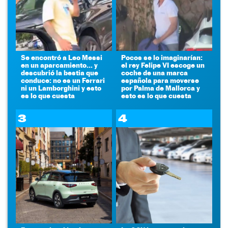
Se encontró a Leo Messi
Pocos se lo imaginarían:
en un aparcamiento... y
el rey Felipe VI escoge un
descubrió la bestia que
coche de una marca
conduce: no es un Ferrari
española para moverse
ni un Lamborghini y esto
por Palma de Mallorca y
es lo que cuesta
esto es lo que cuesta
3
4