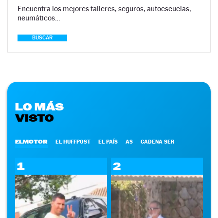
Encuentra los mejores talleres, seguros, autoescuelas,
neumáticos…
BUSCAR
LO MÁS
VISTO
ELMOTOR
EL HUFFPOST
EL PAÍS
AS
CADENA SER
1
2