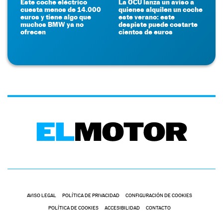
Este coche eléctrico
La OCU lanza un aviso a
cuesta menos de 14.000
quienes alquilen un coche
euros y tiene algo que
este verano: este
muchos BMW ya no
despiste puede costarte
ofrecen
cientos de euros
AVISO LEGAL
POLÍTICA DE PRIVACIDAD
CONFIGURACIÓN DE COOKIES
POLÍTICA DE COOKIES
ACCESIBILIDAD
CONTACTO