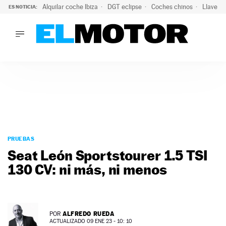
Alquilar coche Ibiza
DGT eclipse
Coches chinos
Llaves 
ES NOTICIA:
LO ÚLTIMO
Hongqi prepara su desembarco en España: SUV eléctricos c
LO ÚLTIMO
Hongqi prepara su desembarco en España: SUV eléctricos c
ACTUALIDAD
ELÉCTRICOS
CONDUCIR
PRUEBAS
Saltar
VIRALES
al
PRUEBAS
PODCAST
contenido
Seat León Sportstourer 1.5 TSI
MOTOS
130 CV: ni más, ni menos
TECNOLOGÍA
SUPERCOCHES
MOTORTV
PREMIOS
ALFREDO RUEDA
POR
SERVICIOS
ACTUALIZADO 09 ENE 23 - 10: 10