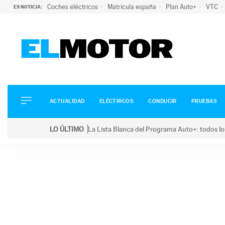
Coches eléctricos
Matrícula españa
Plan Auto+
VTC
ES NOTICIA:
ACTUALIDAD
ELÉCTRICOS
CONDUCIR
ACTUALIDAD
ELÉCTRICOS
CONDUCIR
PRUEBAS
PRUEBAS
Saltar
VIRALES
LO ÚLTIMO
La Lista Blanca del Programa Auto+: todos lo
al
PODCAST
LO ÚLTIMO
La Lista Blanca del Programa Auto+: todos los coc
contenido
MOTOS
TECNOLOGÍA
SUPERCOCHES
MOTORTV
PREMIOS
SERVICIOS