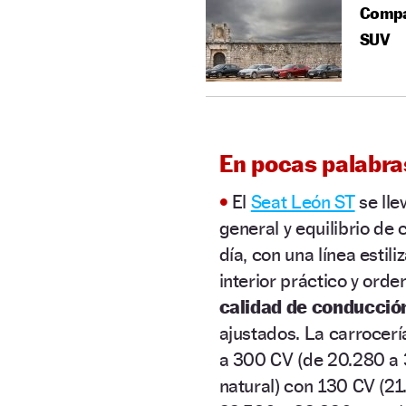
Compar
SUV
En pocas palabra
•
El
Seat León ST
se lle
general y equilibrio de
día, con una línea estili
interior práctico y ord
calidad de conducció
ajustados. La carrocer
a 300 CV (de 20.280 a 
natural) con 130 CV (21