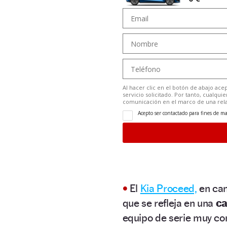
•
El
Kia Proceed,
en cam
que se refleja en una
ca
equipo de serie muy com