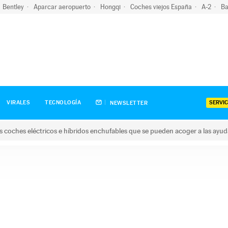
Bentley
Aparcar aeropuerto
Hongqi
Coches viejos España
A-2
Ba
SERVIC
VIRALES
TECNOLOGÍA
NEWSLETTER
s coches eléctricos e híbridos enchufables que se pueden acoger a las ayu
hes eléctricos e híbridos enchufables que se pueden acoger a la